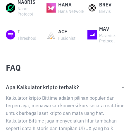
NAORIS
HANA
BREV
Naoris
Hana Network
Brevis
Protocol
MAV
T
ACE
Maverick
Threshold
Fusionist
Protocol
FAQ
Apa Kalkulator kripto terbaik?
Kalkulator kripto Bittime adalah pilihan populer dan
terpercaya, menawarkan konversi kurs secara real-time
untuk berbagai aset kripto dan mata uang fiat.
Kalkulator Bittime juga menyediakan fitur tambahan
seperti data historis dan tampilan UI/UX yang baik