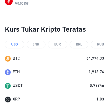
¥
0.00159
Kurs Tukar Kripto Teratas
USD
INR
EUR
BRL
RUB
BTC
64,974.33
ETH
1,916.76
USDT
0.99946
XRP
1.03