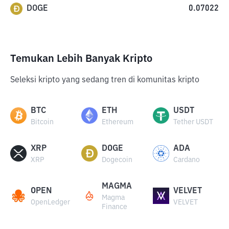
DOGE
0.07022
Temukan Lebih Banyak Kripto
Seleksi kripto yang sedang tren di komunitas kripto
BTC
ETH
USDT
Bitcoin
Ethereum
Tether USDT
XRP
DOGE
ADA
XRP
Dogecoin
Cardano
MAGMA
OPEN
VELVET
Magma
OpenLedger
VELVET
Finance