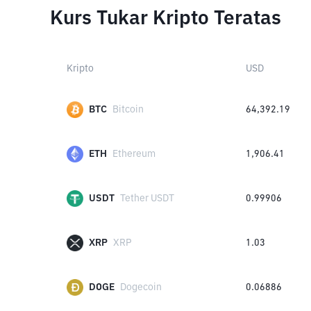
Kurs Tukar Kripto Teratas
Kripto
USD
BTC
Bitcoin
64,392.19
ETH
Ethereum
1,906.41
USDT
Tether USDT
0.99906
XRP
XRP
1.03
DOGE
Dogecoin
0.06886