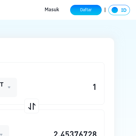
Masuk
Daftar
T