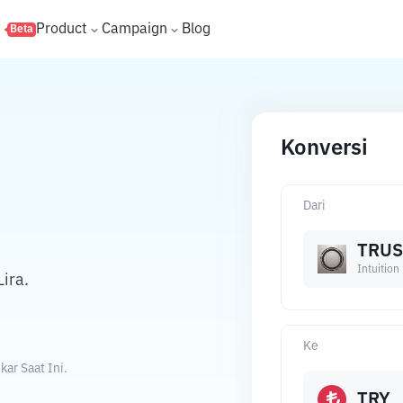
s
Product
Campaign
Blog
Beta
Konversi
Dari
TRUS
Intuition
ira.
Ke
ar Saat Ini.
TRY