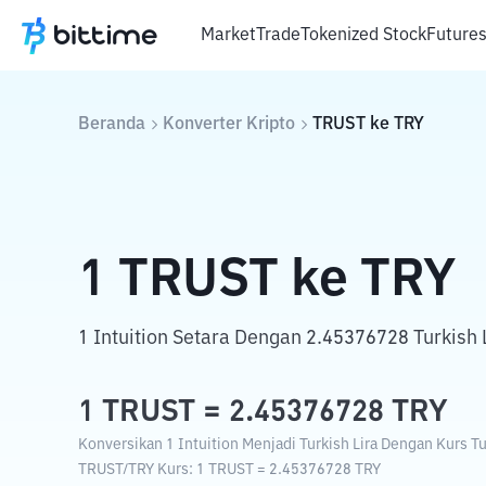
Market
Trade
Tokenized Stock
Future
Beranda
Konverter Kripto
TRUST
ke
TRY
1
TRUST
ke
TRY
1 Intuition Setara Dengan 2.45376728 Turkish L
1
TRUST
=
2.45376728
TRY
Konversikan 1 Intuition Menjadi Turkish Lira Dengan Kurs Tuk
TRUST
/
TRY
Kurs
: 1
TRUST
=
2.45376728
TRY