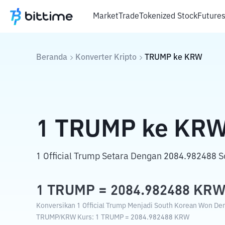
Market
Trade
Tokenized Stock
Future
Beranda
Konverter Kripto
TRUMP
ke
KRW
1
TRUMP
ke
KR
1 Official Trump Setara Dengan 2084.982488 
1
TRUMP
=
2084.982488
KR
Konversikan 1 Official Trump Menjadi South Korean Won Den
TRUMP
/
KRW
Kurs
: 1
TRUMP
=
2084.982488
KRW