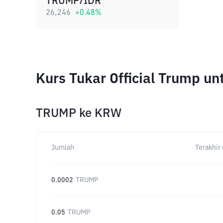
TRUMP/IDR
26,246
+
0.48
%
Kurs Tukar Official Trump u
TRUMP
ke
KRW
Jumlah
Terakhir 
0.0002
TRUMP
0.05
TRUMP