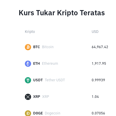
Kurs Tukar Kripto Teratas
Kripto
USD
BTC
Bitcoin
64,967.42
ETH
Ethereum
1,917.95
USDT
Tether USDT
0.99939
XRP
XRP
1.04
DOGE
Dogecoin
0.07056