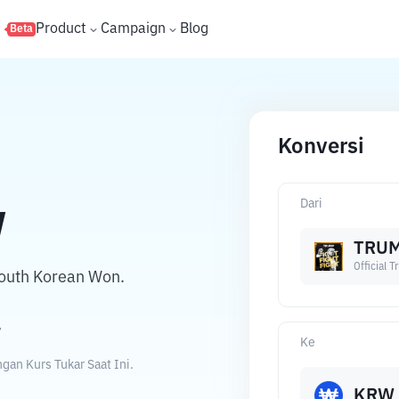
s
Product
Campaign
Blog
Beta
Konversi
Dari
W
TRU
Official 
South Korean Won.
W
Ke
gan Kurs Tukar Saat Ini.
KRW