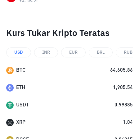
¥
2,158.51
Kurs Tukar Kripto Teratas
USD
INR
EUR
BRL
RUB
BTC
64,605.86
ETH
1,905.54
USDT
0.99885
XRP
1.04