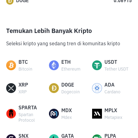
DOGE
0.06915
Temukan Lebih Banyak Kripto
Seleksi kripto yang sedang tren di komunitas kripto
BTC
ETH
USDT
Bitcoin
Ethereum
Tether USDT
XRP
DOGE
ADA
XRP
Dogecoin
Cardano
SPARTA
MDX
MPLX
Spartan
Mdex
Metaplex
Protocol
SNX
GATA
PLPA