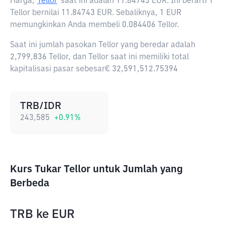
Harga,
Tellor
saat ini adalah
11.84743 EUR
. Ini berarti 1
Tellor bernilai 11.84743 EUR. Sebaliknya, 1 EUR
memungkinkan Anda membeli 0.084406 Tellor.
Saat ini jumlah pasokan Tellor yang beredar adalah
2,799,836 Tellor, dan Tellor saat ini memiliki total
kapitalisasi pasar sebesar€ 32,591,512.75394
TRB/IDR
243,585
+
0.91
%
Kurs Tukar Tellor untuk Jumlah yang
Berbeda
TRB
ke
EUR