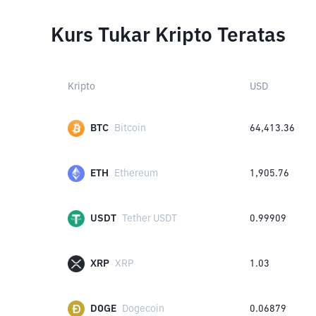
Kurs Tukar Kripto Teratas
Kripto
USD
BTC
Bitcoin
64,413.36
ETH
Ethereum
1,905.76
USDT
Tether USDT
0.99909
XRP
XRP
1.03
DOGE
Dogecoin
0.06879