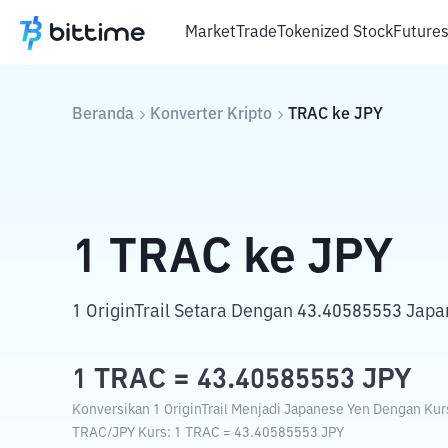
Market
Trade
Tokenized Stock
Future
Beranda
Konverter Kripto
TRAC
ke
JPY
1
TRAC
ke
JPY
1 OriginTrail Setara Dengan 43.40585553 Japa
1
TRAC
=
43.40585553
JPY
Konversikan 1 OriginTrail Menjadi Japanese Yen Dengan Kurs
TRAC
/
JPY
Kurs
: 1
TRAC
=
43.40585553
JPY