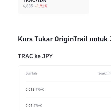
TRAC/IDR
4,885
-1.92
%
Kurs Tukar OriginTrail untu
TRAC
ke
JPY
Jumlah
Terakhir 
0.012
TRAC
0.02
TRAC