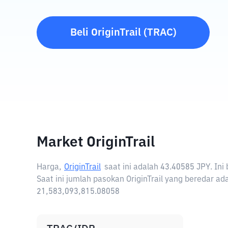
Beli
OriginTrail
(
TRAC
)
Market OriginTrail
Harga,
OriginTrail
saat ini adalah
43.40585 JPY
. In
Saat ini jumlah pasokan OriginTrail yang beredar adal
21,583,093,815.08058