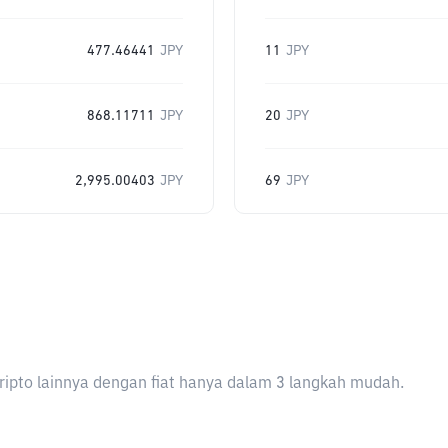
477.46441
JPY
11
JPY
868.11711
JPY
20
JPY
2,995.00403
JPY
69
JPY
ripto lainnya dengan fiat hanya dalam 3 langkah mudah.