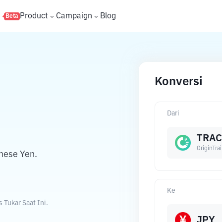
s
Product
Campaign
Blog
Beta
Konversi
Dari
TRAC
OriginTrai
nese Yen.
Ke
 Tukar Saat Ini.
JPY