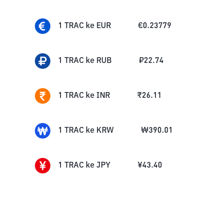
1
TRAC
ke
EUR
€
0.23779
1
TRAC
ke
RUB
₽
22.74
1
TRAC
ke
INR
₹
26.11
1
TRAC
ke
KRW
₩
390.01
1
TRAC
ke
JPY
¥
43.40