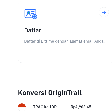
Daftar
Daftar di Bittime dengan alamat email Anda.
Konversi OriginTrail
1
TRAC
ke
IDR
Rp
4,906.45