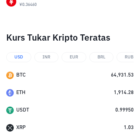
¥
0.36460
Kurs Tukar Kripto Teratas
USD
INR
EUR
BRL
RUB
BTC
64,931.53
ETH
1,914.28
USDT
0.99950
XRP
1.03