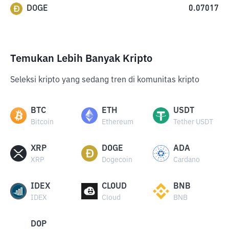
DOGE
0.07017
Temukan Lebih Banyak Kripto
Seleksi kripto yang sedang tren di komunitas kripto
BTC
ETH
USDT
Bitcoin
Ethereum
Tether USDT
XRP
DOGE
ADA
XRP
Dogecoin
Cardano
IDEX
CLOUD
BNB
IDEX
Cloud
BNB
DOP