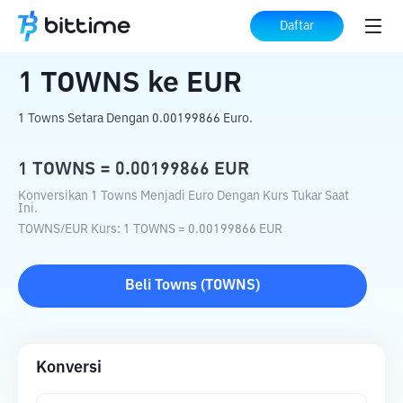
Beranda
Konverter Kripto
TOWNS
ke
Daftar
EUR
1
TOWNS
ke
EUR
1 Towns Setara Dengan 0.00199866 Euro.
1
TOWNS
=
0.00199866
EUR
Konversikan 1 Towns Menjadi Euro Dengan Kurs Tukar Saat
Ini.
TOWNS
/
EUR
Kurs
: 1
TOWNS
=
0.00199866
EUR
Beli
Towns
(
TOWNS
)
Konversi