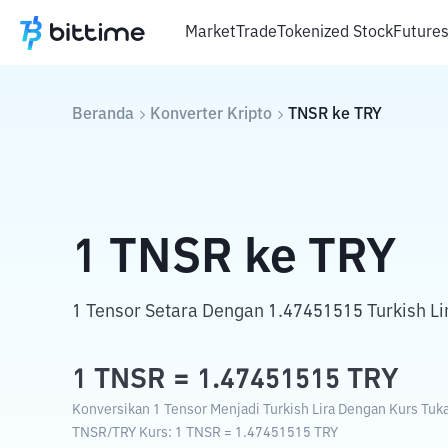
Market
Trade
Tokenized Stock
Future
Beranda
Konverter Kripto
TNSR
ke
TRY
1
TNSR
ke
TRY
1 Tensor Setara Dengan 1.47451515 Turkish Li
1
TNSR
=
1.47451515
TRY
Konversikan 1 Tensor Menjadi Turkish Lira Dengan Kurs Tukar
TNSR
/
TRY
Kurs
: 1
TNSR
=
1.47451515
TRY