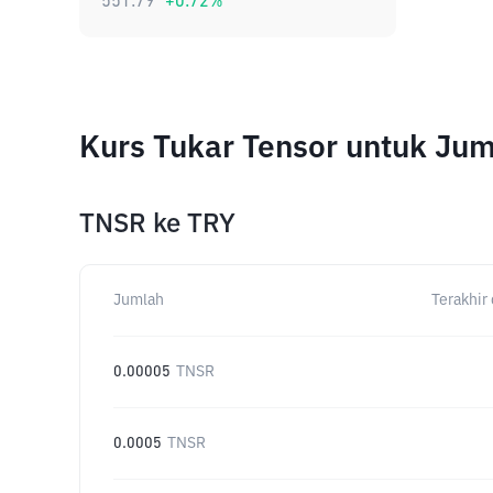
551.79
+
0.72
%
Kurs Tukar Tensor untuk Ju
TNSR
ke
TRY
Jumlah
Terakhir 
0.00005
TNSR
0.0005
TNSR