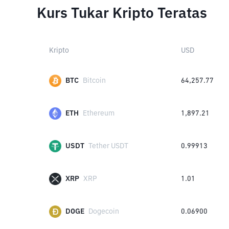
Kurs Tukar Kripto Teratas
Kripto
USD
BTC
Bitcoin
64,257.77
ETH
Ethereum
1,897.21
USDT
Tether USDT
0.99913
XRP
XRP
1.01
DOGE
Dogecoin
0.06900