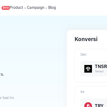
s
Product
Campaign
Blog
Beta
Konversi
Dari
TNSR
Tensor
ra.
Ke
 Saat Ini.
TRY