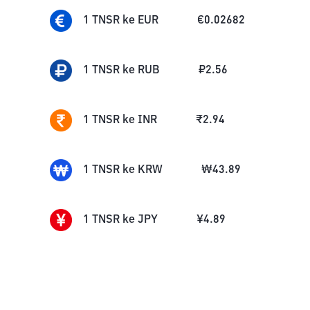
1
TNSR
ke
EUR
€
0.02682
1
TNSR
ke
RUB
₽
2.56
1
TNSR
ke
INR
₹
2.94
1
TNSR
ke
KRW
₩
43.89
1
TNSR
ke
JPY
¥
4.89