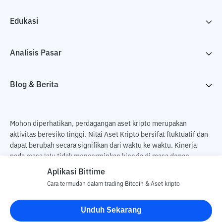
Edukasi
Analisis Pasar
Blog & Berita
Mohon diperhatikan, perdagangan aset kripto merupakan
aktivitas beresiko tinggi. Nilai Aset Kripto bersifat fluktuatif dan
dapat berubah secara signifikan dari waktu ke waktu. Kinerja
pada masa lalu tidak mencerminkan kinerja di masa depan.
Terdapat risiko kehilangan sebagai dampak dari membeli dan
Aplikasi Bittime
menjual aset kripto dan sepenuhnya keputusan independen dari
Cara termudah dalam trading Bitcoin & Aset kripto
pengguna. PT Utama Aset Digital Indonesia (Bittime) tidak
bertanggung jawab atas perubahan fluktuasi dari nilai tukar Aset
Unduh Sekarang
Kripto.