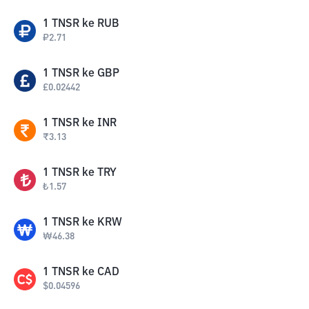
1
TNSR
ke
RUB
₽
2.71
1
TNSR
ke
GBP
£
0.02442
1
TNSR
ke
INR
₹
3.13
1
TNSR
ke
TRY
₺
1.57
1
TNSR
ke
KRW
₩
46.38
1
TNSR
ke
CAD
$
0.04596