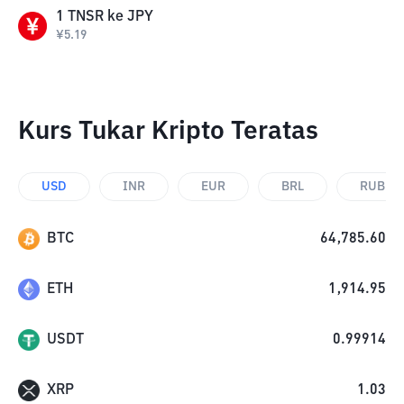
1
TNSR
ke
JPY
¥
5.19
Kurs Tukar Kripto Teratas
USD
INR
EUR
BRL
RUB
BTC
64,785.60
ETH
1,914.95
USDT
0.99914
XRP
1.03