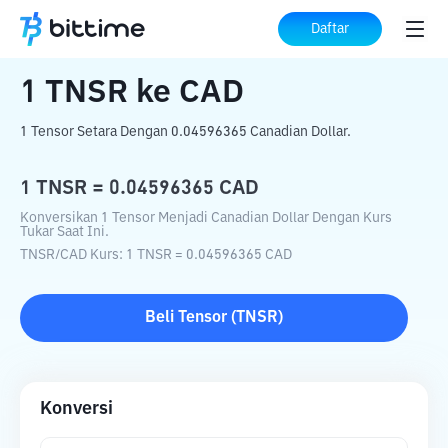
Beranda
Konverter Kripto
TNSR
ke
CAD
Daftar
1
TNSR
ke
CAD
1 Tensor Setara Dengan 0.04596365 Canadian Dollar.
1
TNSR
=
0.04596365
CAD
Konversikan 1 Tensor Menjadi Canadian Dollar Dengan Kurs
Tukar Saat Ini.
TNSR
/
CAD
Kurs
: 1
TNSR
=
0.04596365
CAD
Beli
Tensor
(
TNSR
)
Konversi