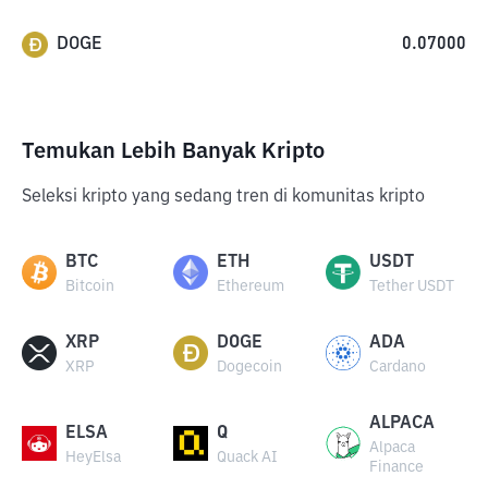
DOGE
0.07000
Temukan Lebih Banyak Kripto
Seleksi kripto yang sedang tren di komunitas kripto
BTC
ETH
USDT
Bitcoin
Ethereum
Tether USDT
XRP
DOGE
ADA
XRP
Dogecoin
Cardano
ALPACA
ELSA
Q
Alpaca
HeyElsa
Quack AI
Finance