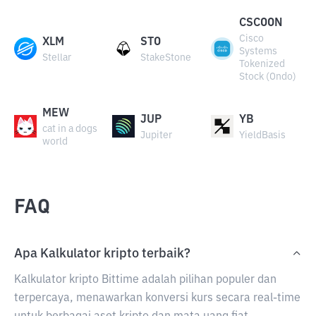
CSCOON
Cisco
XLM
STO
Systems
Stellar
StakeStone
Tokenized
Stock (Ondo)
MEW
JUP
YB
cat in a dogs
Jupiter
YieldBasis
world
FAQ
Apa Kalkulator kripto terbaik?
Kalkulator kripto Bittime adalah pilihan populer dan
terpercaya, menawarkan konversi kurs secara real-time