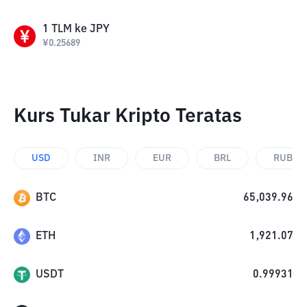
1
TLM
ke
JPY
¥
0.25689
Kurs Tukar Kripto Teratas
USD
INR
EUR
BRL
RUB
BTC
65,039.96
ETH
1,921.07
USDT
0.99931