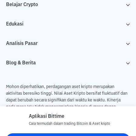
Belajar Crypto
Edukasi
Analisis Pasar
Blog & Berita
Mohon diperhatikan, perdagangan aset kripto merupakan
aktivitas beresiko tinggi. Nilai Aset Kripto bersifat fluktuatif dan
dapat berubah secara signifikan dari waktu ke waktu. Kinerja
pada masa lalu tidak mencerminkan kinerja di masa depan.
Terdapat risiko kehilangan sebagai dampak dari membeli dan
Aplikasi Bittime
menjual aset kripto dan sepenuhnya keputusan independen dari
Cara termudah dalam trading Bitcoin & Aset kripto
pengguna. PT Utama Aset Digital Indonesia (Bittime) tidak
bertanggung jawab atas perubahan fluktuasi dari nilai tukar Aset