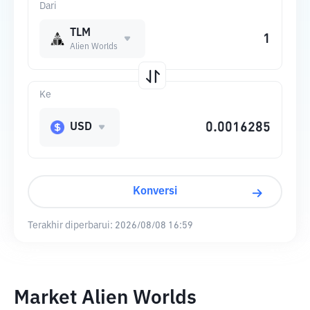
Dari
TLM
Alien Worlds
Ke
USD
Konversi
Terakhir diperbarui:
2026/08/08 16:59
Market Alien Worlds