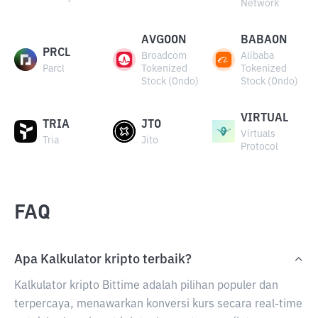
Network
AVGOON
BABAON
PRCL
Broadcom
Alibaba
Parcl
Tokenized
Tokenized
Stock (Ondo)
Stock (Ondo)
VIRTUAL
TRIA
JTO
Virtuals
Tria
Jito
Protocol
FAQ
Apa Kalkulator kripto terbaik?
Kalkulator kripto Bittime adalah pilihan populer dan
terpercaya, menawarkan konversi kurs secara real-time