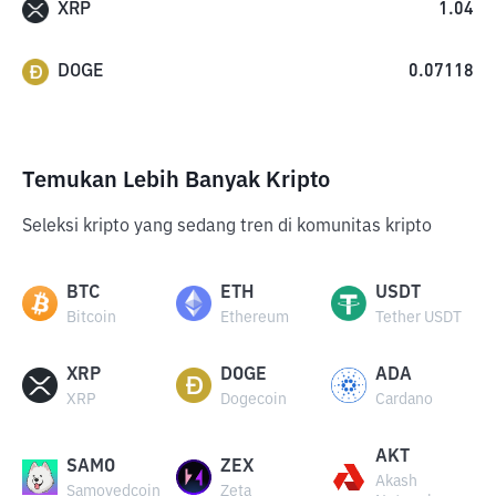
XRP
1.04
DOGE
0.07118
Temukan Lebih Banyak Kripto
Seleksi kripto yang sedang tren di komunitas kripto
BTC
ETH
USDT
Bitcoin
Ethereum
Tether USDT
XRP
DOGE
ADA
XRP
Dogecoin
Cardano
AKT
SAMO
ZEX
Akash
Samoyedcoin
Zeta