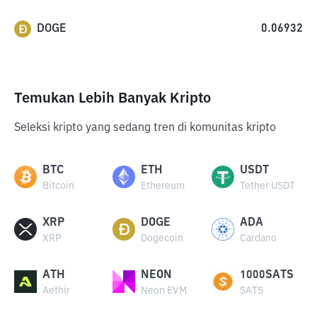
DOGE
0.06932
Temukan Lebih Banyak Kripto
Seleksi kripto yang sedang tren di komunitas kripto
BTC
ETH
USDT
Bitcoin
Ethereum
Tether USDT
XRP
DOGE
ADA
XRP
Dogecoin
Cardano
ATH
NEON
1000SATS
Aethir
Neon EVM
SATS