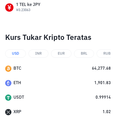
1
TEL
ke
JPY
¥
0.23063
Kurs Tukar Kripto Teratas
USD
INR
EUR
BRL
RUB
BTC
64,277.68
ETH
1,901.83
USDT
0.99914
XRP
1.02