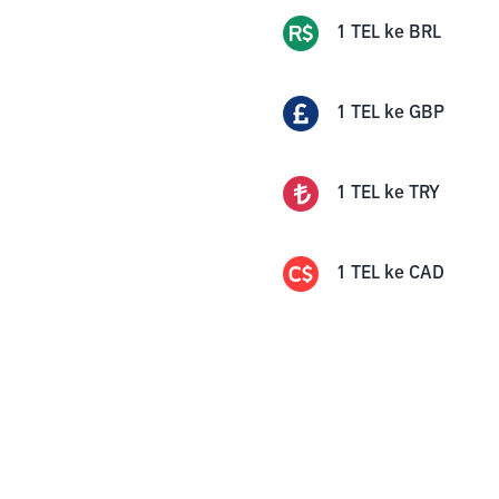
1
TEL
ke
BRL
1
TEL
ke
GBP
1
TEL
ke
TRY
1
TEL
ke
CAD