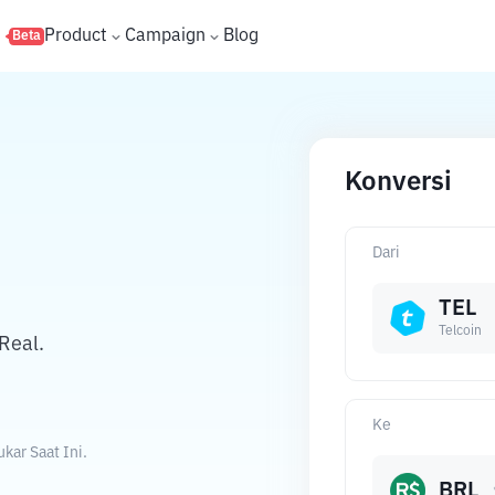
s
Product
Campaign
Blog
Beta
Konversi
Dari
TEL
Telcoin
Real.
Ke
kar Saat Ini.
BRL