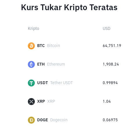
Kurs Tukar Kripto Teratas
Kripto
USD
BTC
Bitcoin
64,751.19
ETH
Ethereum
1,908.24
USDT
Tether USDT
0.99894
XRP
XRP
1.04
DOGE
Dogecoin
0.06975