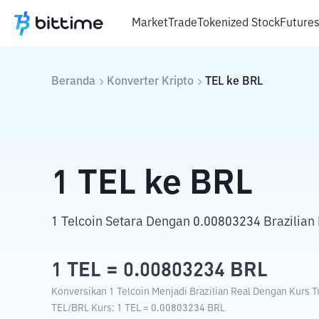
Market
Trade
Tokenized Stock
Future
Beranda
Konverter Kripto
TEL
ke
BRL
1
TEL
ke
BRL
1 Telcoin Setara Dengan 0.00803234 Brazilian 
1
TEL
=
0.00803234
BRL
Konversikan 1 Telcoin Menjadi Brazilian Real Dengan Kurs Tu
TEL
/
BRL
Kurs
: 1
TEL
=
0.00803234
BRL