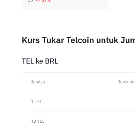
28
-9.67
%
Kurs Tukar Telcoin untuk J
TEL
ke
BRL
Jumlah
Terakhir 
1
TEL
10
TEL