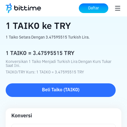
Beranda
Konverter Kripto
TAIKO
ke
TRY
Daftar
1
TAIKO
ke
TRY
1 Taiko Setara Dengan 3.47595515 Turkish Lira.
1
TAIKO
=
3.47595515
TRY
Konversikan 1 Taiko Menjadi Turkish Lira Dengan Kurs Tukar
Saat Ini.
TAIKO
/
TRY
Kurs
: 1
TAIKO
=
3.47595515
TRY
Beli
Taiko
(
TAIKO
)
Konversi