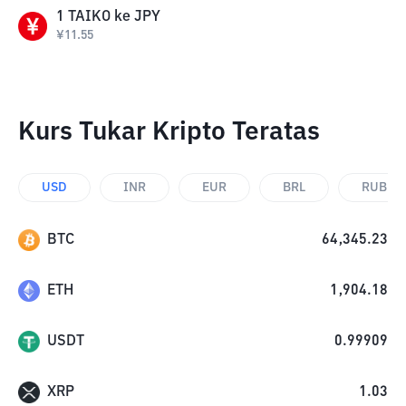
1
TAIKO
ke
JPY
¥
11.55
Kurs Tukar Kripto Teratas
USD
INR
EUR
BRL
RUB
BTC
64,345.23
ETH
1,904.18
USDT
0.99909
XRP
1.03