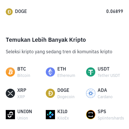
DOGE
0.06899
Temukan Lebih Banyak Kripto
Seleksi kripto yang sedang tren di komunitas kripto
BTC
ETH
USDT
Bitcoin
Ethereum
Tether USDT
XRP
DOGE
ADA
XRP
Dogecoin
Cardano
UNION
KILO
SPS
Union
KiloEx
Splintershards