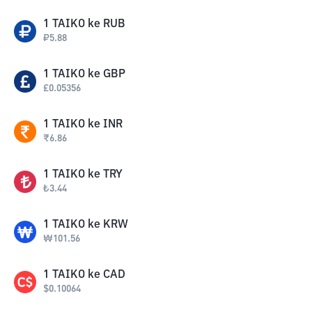
1
TAIKO
ke
RUB
₽
5.88
1
TAIKO
ke
GBP
£
0.05356
1
TAIKO
ke
INR
₹
6.86
1
TAIKO
ke
TRY
₺
3.44
1
TAIKO
ke
KRW
₩
101.56
1
TAIKO
ke
CAD
$
0.10064