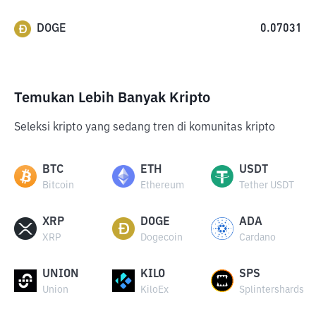
DOGE
0.07031
Temukan Lebih Banyak Kripto
Seleksi kripto yang sedang tren di komunitas kripto
BTC
ETH
USDT
Bitcoin
Ethereum
Tether USDT
XRP
DOGE
ADA
XRP
Dogecoin
Cardano
UNION
KILO
SPS
Union
KiloEx
Splintershards