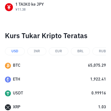
1
TAIKO
ke
JPY
¥
11.38
Kurs Tukar Kripto Teratas
USD
INR
EUR
BRL
RUB
BTC
65,075.29
ETH
1,922.41
USDT
0.99916
XRP
1.03