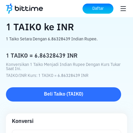
Beranda
Konverter Kripto
TAIKO
ke
INR
Daftar
1
TAIKO
ke
INR
1 Taiko Setara Dengan 6.86328439 Indian Rupee.
1
TAIKO
=
6.86328439
INR
Konversikan 1 Taiko Menjadi Indian Rupee Dengan Kurs Tukar
Saat Ini.
TAIKO
/
INR
Kurs
: 1
TAIKO
=
6.86328439
INR
Beli
Taiko
(
TAIKO
)
Konversi