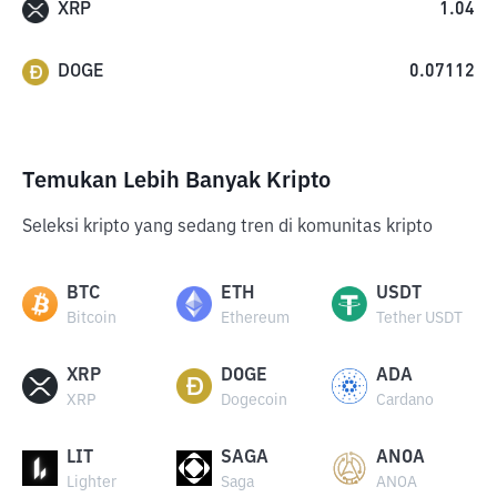
XRP
1.04
DOGE
0.07112
Temukan Lebih Banyak Kripto
Seleksi kripto yang sedang tren di komunitas kripto
BTC
ETH
USDT
Bitcoin
Ethereum
Tether USDT
XRP
DOGE
ADA
XRP
Dogecoin
Cardano
LIT
SAGA
ANOA
Lighter
Saga
ANOA