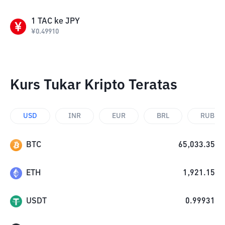
1
TAC
ke
JPY
¥
0.49910
Kurs Tukar Kripto Teratas
USD
INR
EUR
BRL
RUB
BTC
65,033.35
ETH
1,921.15
USDT
0.99931