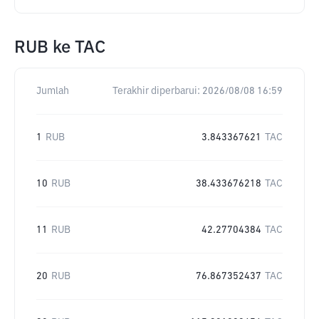
RUB
ke
TAC
Jumlah
Terakhir diperbarui:
2026/08/08 16:59
1
RUB
3.843367621
TAC
10
RUB
38.433676218
TAC
11
RUB
42.27704384
TAC
20
RUB
76.867352437
TAC