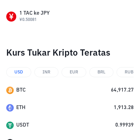
1
TAC
ke
JPY
¥
0.50081
Kurs Tukar Kripto Teratas
USD
INR
EUR
BRL
RUB
BTC
64,917.27
ETH
1,913.28
USDT
0.99939