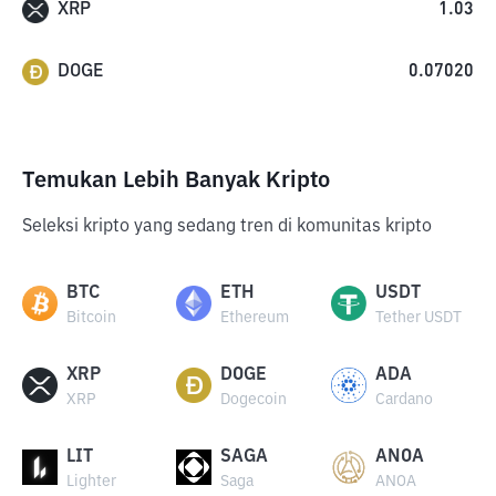
XRP
1.03
DOGE
0.07020
Temukan Lebih Banyak Kripto
Seleksi kripto yang sedang tren di komunitas kripto
BTC
ETH
USDT
Bitcoin
Ethereum
Tether USDT
XRP
DOGE
ADA
XRP
Dogecoin
Cardano
LIT
SAGA
ANOA
Lighter
Saga
ANOA