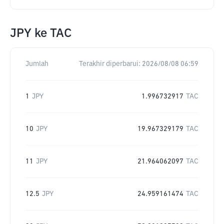
JPY
ke
TAC
Jumlah
Terakhir diperbarui:
2026/08/08 06:59
1
JPY
1.996732917
TAC
10
JPY
19.967329179
TAC
11
JPY
21.964062097
TAC
12.5
JPY
24.959161474
TAC