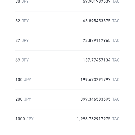
30
JPY
59.901987539
TAC
32
JPY
63.895453375
TAC
37
JPY
73.879117965
TAC
69
JPY
137.77457134
TAC
100
JPY
199.673291797
TAC
200
JPY
399.346583595
TAC
1000
JPY
1,996.732917975
TAC