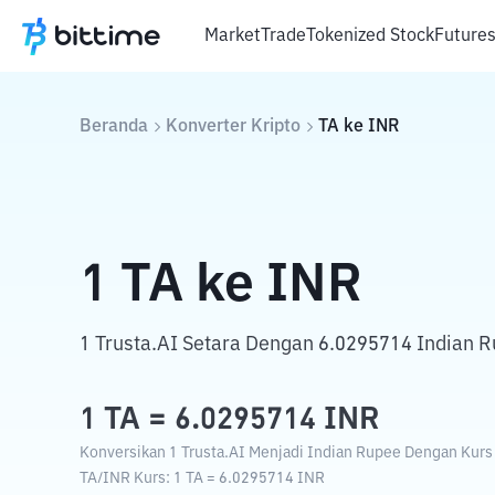
Market
Trade
Tokenized Stock
Future
Beranda
Konverter Kripto
TA
ke
INR
1
TA
ke
INR
1 Trusta.AI Setara Dengan 6.0295714 Indian R
1
TA
=
6.0295714
INR
Konversikan 1 Trusta.AI Menjadi Indian Rupee Dengan Kurs T
TA
/
INR
Kurs
: 1
TA
=
6.0295714
INR