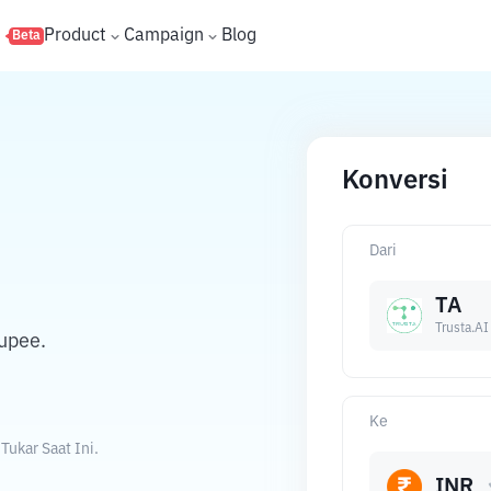
s
Product
Campaign
Blog
Beta
Konversi
Dari
TA
Trusta.AI
upee.
Ke
ukar Saat Ini.
INR