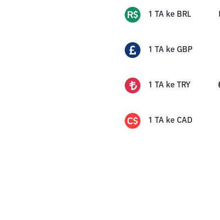
1
TA
ke
BRL
1
TA
ke
GBP
1
TA
ke
TRY
1
TA
ke
CAD