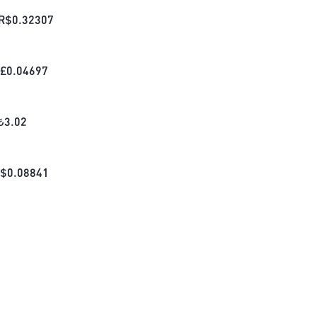
R$
0.32307
£
0.04697
₺
3.02
$
0.08841