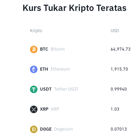
Kurs Tukar Kripto Teratas
Kripto
USD
BTC
Bitcoin
64,974.73
ETH
Ethereum
1,915.70
USDT
Tether USDT
0.99940
XRP
XRP
1.03
DOGE
Dogecoin
0.07013