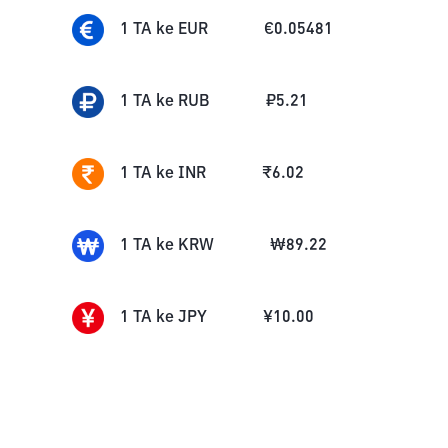
1
TA
ke
EUR
€
0.05481
1
TA
ke
RUB
₽
5.21
1
TA
ke
INR
₹
6.02
1
TA
ke
KRW
₩
89.22
1
TA
ke
JPY
¥
10.00