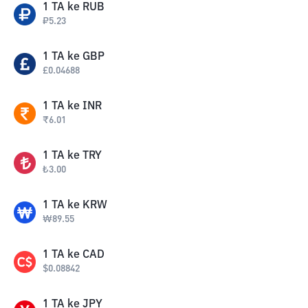
1
TA
ke
RUB
₽
5.23
1
TA
ke
GBP
£
0.04688
1
TA
ke
INR
₹
6.01
1
TA
ke
TRY
₺
3.00
1
TA
ke
KRW
₩
89.55
1
TA
ke
CAD
$
0.08842
1
TA
ke
JPY