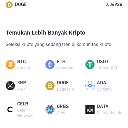
DOGE
0.06926
Temukan Lebih Banyak Kripto
Seleksi kripto yang sedang tren di komunitas kripto
BTC
ETH
USDT
Bitcoin
Ethereum
Tether USDT
XRP
DOGE
ADA
XRP
Dogecoin
Cardano
CELR
ORBS
DATA
Celer
Orbs
Data Network
Network