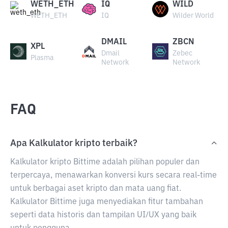
WETH_ETH
IQ
WILD
WETH_ETH
IQ
Wilder World
DMAIL
ZBCN
XPL
Dmail
Zebec
Plasma
Network
Network
FAQ
Apa Kalkulator kripto terbaik?
Kalkulator kripto Bittime adalah pilihan populer dan
terpercaya, menawarkan konversi kurs secara real-time
untuk berbagai aset kripto dan mata uang fiat.
Kalkulator Bittime juga menyediakan fitur tambahan
seperti data historis dan tampilan UI/UX yang baik