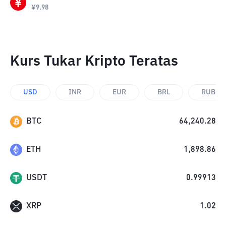
¥
9.98
Kurs Tukar Kripto Teratas
USD
INR
EUR
BRL
RUB
BTC
64,240.28
ETH
1,898.86
USDT
0.99913
XRP
1.02