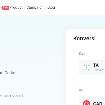
s
Product
Campaign
Blog
Beta
Konversi
Dari
TA
Trusta.AI
n Dollar.
Ke
s Tukar Saat Ini.
CAD