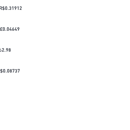
R$
0.31912
£
0.04649
₺
2.98
$
0.08737