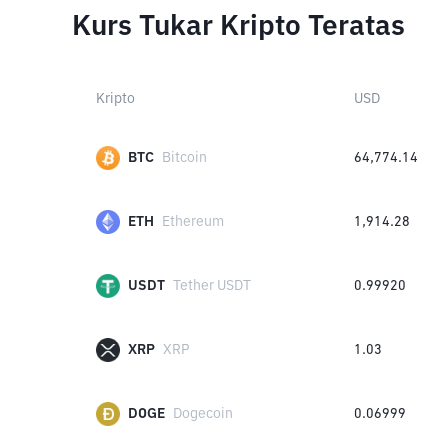
Kurs Tukar Kripto Teratas
Kripto
USD
BTC
Bitcoin
64,774.14
ETH
Ethereum
1,914.28
USDT
Tether USDT
0.99920
XRP
XRP
1.03
DOGE
Dogecoin
0.06999