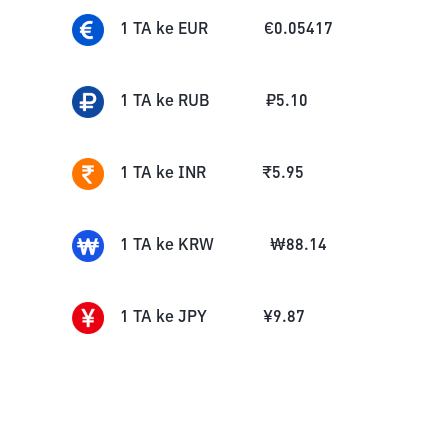
1
TA
ke
EUR
€
0.05417
1
TA
ke
RUB
₽
5.10
1
TA
ke
INR
₹
5.95
1
TA
ke
KRW
₩
88.14
1
TA
ke
JPY
¥
9.87