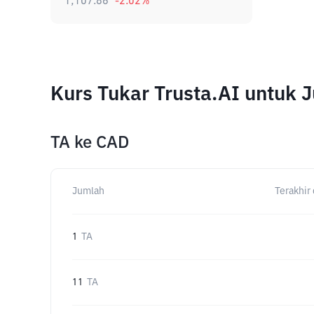
1,107.86
-2.02
%
Kurs Tukar Trusta.AI untuk
TA
ke
CAD
Jumlah
Terakhir 
1
TA
11
TA