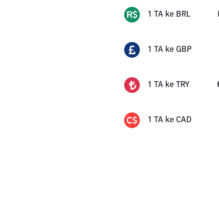
1
TA
ke
BRL
1
TA
ke
GBP
1
TA
ke
TRY
1
TA
ke
CAD