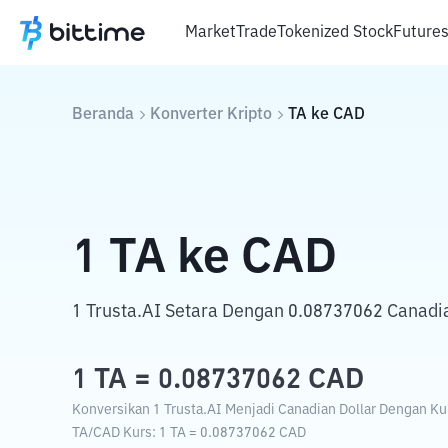
Market
Trade
Tokenized Stock
Future
Beranda
Konverter Kripto
TA
ke
CAD
1
TA
ke
CAD
1 Trusta.AI Setara Dengan 0.08737062 Canadia
1
TA
=
0.08737062
CAD
Konversikan 1 Trusta.AI Menjadi Canadian Dollar Dengan Kur
TA
/
CAD
Kurs
: 1
TA
=
0.08737062
CAD