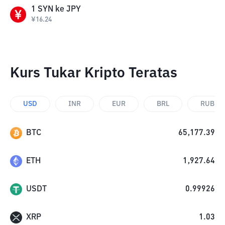
1
SYN
ke
JPY
¥
16.24
Kurs Tukar Kripto Teratas
USD
INR
EUR
BRL
RUB
BTC
65,177.39
ETH
1,927.64
USDT
0.99926
XRP
1.03