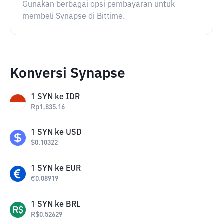
Gunakan berbagai opsi pembayaran untuk
membeli Synapse di Bittime.
Konversi Synapse
1
SYN
ke
IDR
Rp
1,835.16
1
SYN
ke
USD
$
0.10322
1
SYN
ke
EUR
€
0.08919
1
SYN
ke
BRL
R$
0.52629