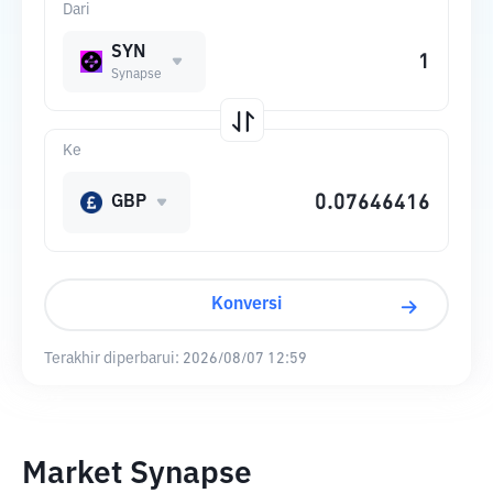
Dari
SYN
Synapse
Ke
GBP
Konversi
Terakhir diperbarui:
2026/08/07 12:59
Market Synapse