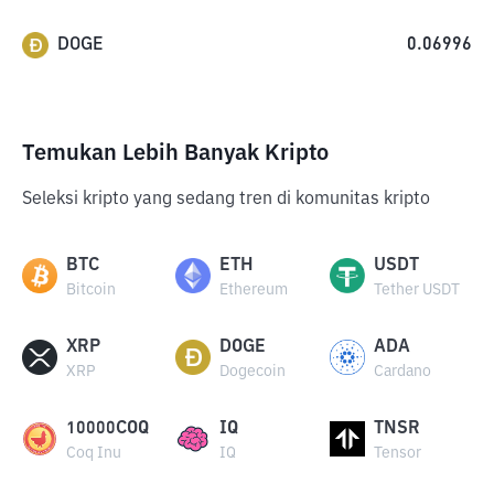
DOGE
0.06996
Temukan Lebih Banyak Kripto
Seleksi kripto yang sedang tren di komunitas kripto
BTC
ETH
USDT
Bitcoin
Ethereum
Tether USDT
XRP
DOGE
ADA
XRP
Dogecoin
Cardano
10000COQ
IQ
TNSR
Coq Inu
IQ
Tensor