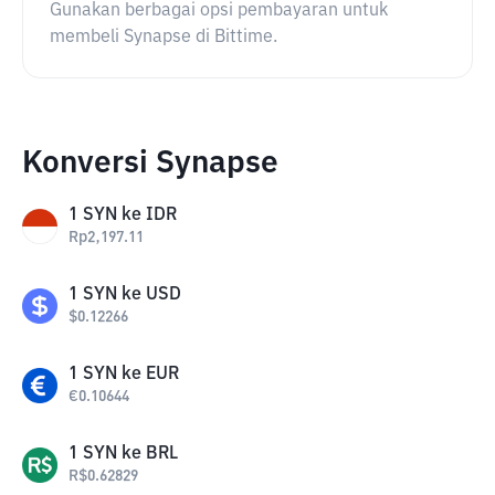
Gunakan berbagai opsi pembayaran untuk
membeli Synapse di Bittime.
Konversi Synapse
1
SYN
ke
IDR
Rp
2,197.11
1
SYN
ke
USD
$
0.12266
1
SYN
ke
EUR
€
0.10644
1
SYN
ke
BRL
R$
0.62829