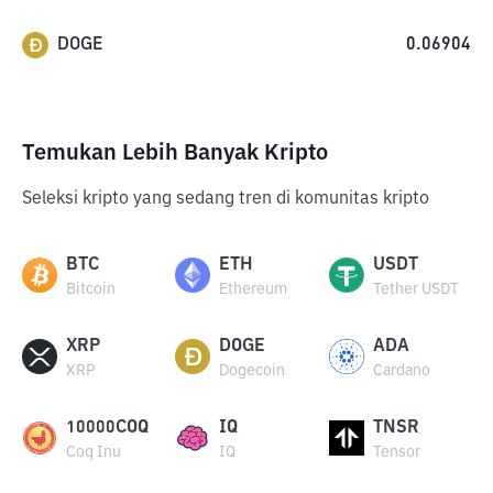
DOGE
0.06904
Temukan Lebih Banyak Kripto
Seleksi kripto yang sedang tren di komunitas kripto
BTC
ETH
USDT
Bitcoin
Ethereum
Tether USDT
XRP
DOGE
ADA
XRP
Dogecoin
Cardano
10000COQ
IQ
TNSR
Coq Inu
IQ
Tensor