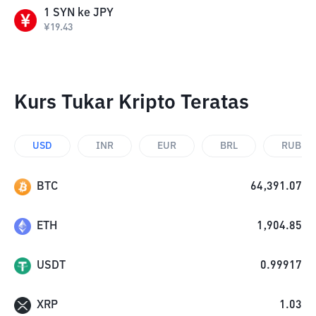
1
SYN
ke
JPY
¥
19.43
Kurs Tukar Kripto Teratas
USD
INR
EUR
BRL
RUB
BTC
64,391.07
ETH
1,904.85
USDT
0.99917
XRP
1.03