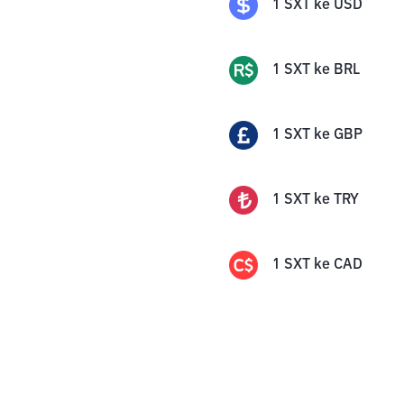
1
SXT
ke
USD
1
SXT
ke
BRL
1
SXT
ke
GBP
1
SXT
ke
TRY
1
SXT
ke
CAD