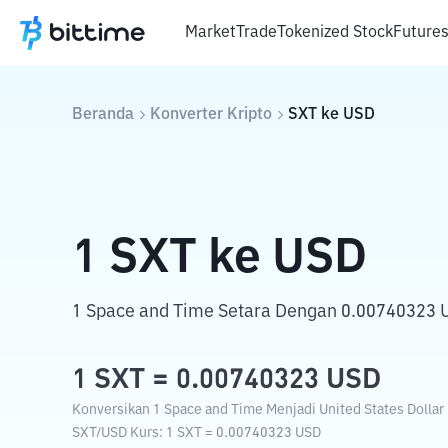
Market
Trade
Tokenized Stock
Future
Beranda
Konverter Kripto
SXT
ke
USD
1
SXT
ke
USD
1 Space and Time Setara Dengan 0.00740323 Un
1
SXT
=
0.00740323
USD
Konversikan 1 Space and Time Menjadi United States Dollar 
SXT
/
USD
Kurs
: 1
SXT
=
0.00740323
USD