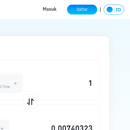
Masuk
Daftar
d Time