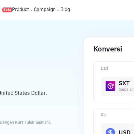
s
Product
Campaign
Blog
Beta
Konversi
Dari
SXT
Space an
ited States Dollar.
Ke
Dengan Kurs Tukar Saat Ini.
USD