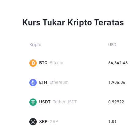
Kurs Tukar Kripto Teratas
Kripto
USD
BTC
Bitcoin
64,642.46
ETH
Ethereum
1,906.06
USDT
Tether USDT
0.99922
XRP
XRP
1.01