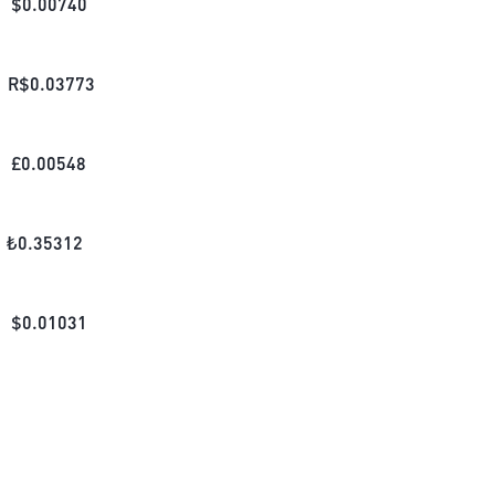
$
0.00740
R$
0.03773
£
0.00548
₺
0.35312
$
0.01031