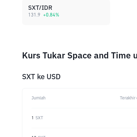
SXT/IDR
131.9
+
0.84
%
Kurs Tukar Space and Time 
SXT
ke
USD
Jumlah
Terakhir 
1
SXT