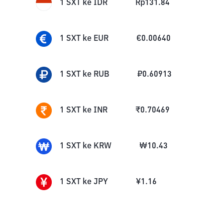
1
SXT
ke
IDR
Rp
131.84
1
SXT
ke
EUR
€
0.00640
1
SXT
ke
RUB
₽
0.60913
1
SXT
ke
INR
₹
0.70469
1
SXT
ke
KRW
₩
10.43
1
SXT
ke
JPY
¥
1.16