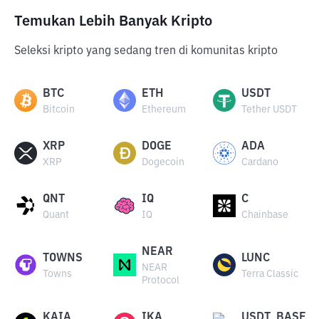
Temukan Lebih Banyak Kripto
Seleksi kripto yang sedang tren di komunitas kripto
BTC
ETH
USDT
Bitcoin
Ethereum
Tether USDT
XRP
DOGE
ADA
XRP
Dogecoin
Cardano
QNT
IQ
C
Quant
IQ
Chainbase
NEAR
TOWNS
LUNC
NEAR
Towns
Terra Classic
Protocol
KAIA
IKA
USDT_BASE