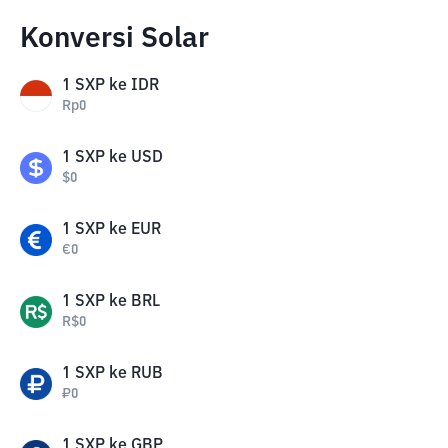
Konversi Solar
1
SXP
ke
IDR
Rp
0
1
SXP
ke
USD
$
0
1
SXP
ke
EUR
€
0
1
SXP
ke
BRL
R$
0
1
SXP
ke
RUB
₽
0
1
SXP
ke
GBP