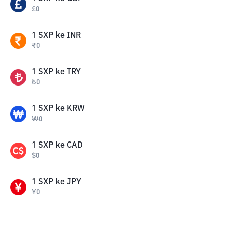
£
0
1
SXP
ke
INR
₹
0
1
SXP
ke
TRY
₺
0
1
SXP
ke
KRW
₩
0
1
SXP
ke
CAD
$
0
1
SXP
ke
JPY
¥
0