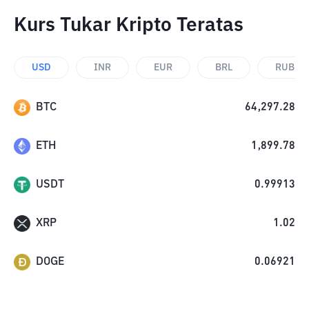
Kurs Tukar Kripto Teratas
USD
INR
EUR
BRL
RUB
BTC
64,297.28
ETH
1,899.78
USDT
0.99913
XRP
1.02
DOGE
0.06921