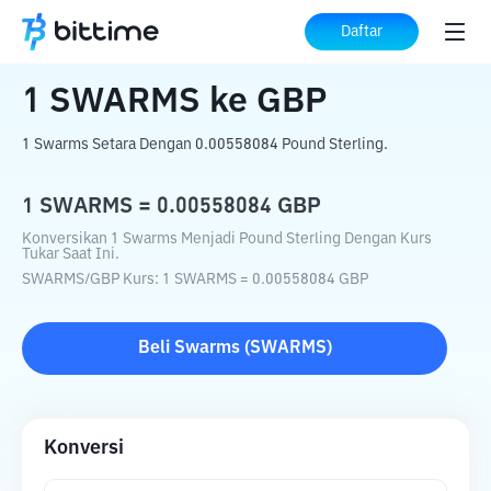
Beranda
Konverter Kripto
SWARMS
ke
Daftar
GBP
1
SWARMS
ke
GBP
1 Swarms Setara Dengan 0.00558084 Pound Sterling.
1
SWARMS
=
0.00558084
GBP
Konversikan 1 Swarms Menjadi Pound Sterling Dengan Kurs
Tukar Saat Ini.
SWARMS
/
GBP
Kurs
: 1
SWARMS
=
0.00558084
GBP
Beli
Swarms
(
SWARMS
)
Konversi