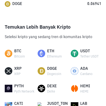
DOGE
0.06941
Temukan Lebih Banyak Kripto
Seleksi kripto yang sedang tren di komunitas kripto
BTC
ETH
USDT
Bitcoin
Ethereum
Tether USDT
XRP
DOGE
ADA
XRP
Dogecoin
Cardano
PYTH
DEXE
HEMI
Pyth Network
DeXe
HEMI
CATI
JUSDT_TON
LAB