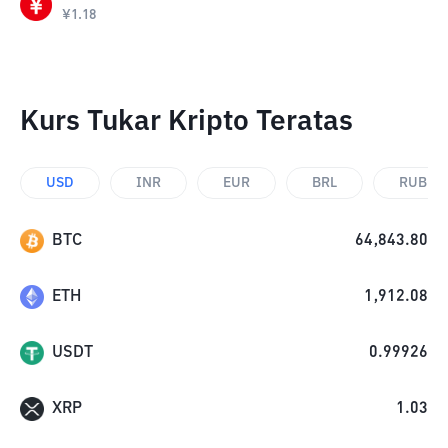
¥
1.18
Kurs Tukar Kripto Teratas
USD
INR
EUR
BRL
RUB
BTC
64,843.80
ETH
1,912.08
USDT
0.99926
XRP
1.03