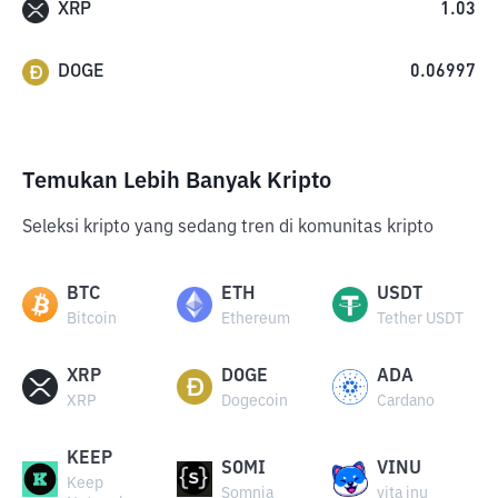
XRP
1.03
DOGE
0.06997
Temukan Lebih Banyak Kripto
Seleksi kripto yang sedang tren di komunitas kripto
BTC
ETH
USDT
Bitcoin
Ethereum
Tether USDT
XRP
DOGE
ADA
XRP
Dogecoin
Cardano
KEEP
SOMI
VINU
Keep
Somnia
vita inu