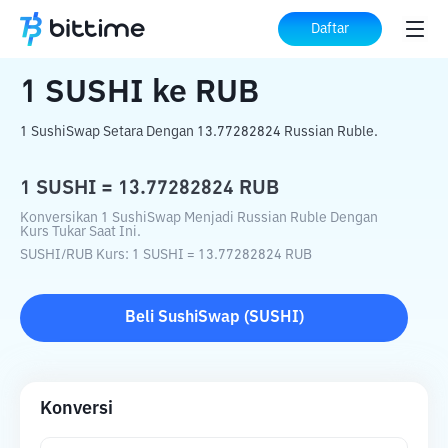
Beranda
Konverter Kripto
SUSHI
ke
Daftar
RUB
1
SUSHI
ke
RUB
1 SushiSwap Setara Dengan 13.77282824 Russian Ruble.
1
SUSHI
=
13.77282824
RUB
Konversikan 1 SushiSwap Menjadi Russian Ruble Dengan
Kurs Tukar Saat Ini.
SUSHI
/
RUB
Kurs
: 1
SUSHI
=
13.77282824
RUB
Beli
SushiSwap
(
SUSHI
)
Konversi