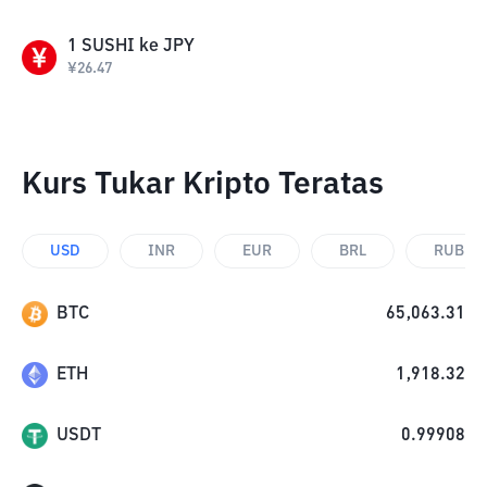
1
SUSHI
ke
JPY
¥
26.47
Kurs Tukar Kripto Teratas
USD
INR
EUR
BRL
RUB
BTC
65,063.31
ETH
1,918.32
USDT
0.99908