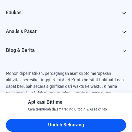
Edukasi
Analisis Pasar
Blog & Berita
Mohon diperhatikan, perdagangan aset kripto merupakan
aktivitas beresiko tinggi. Nilai Aset Kripto bersifat fluktuatif dan
dapat berubah secara signifikan dari waktu ke waktu. Kinerja
pada masa lalu tidak mencerminkan kinerja di masa depan.
Terdapat risiko kehilangan sebagai dampak dari membeli dan
Aplikasi Bittime
menjual aset kripto dan sepenuhnya keputusan independen dari
Cara termudah dalam trading Bitcoin & Aset kripto
pengguna. PT Utama Aset Digital Indonesia (Bittime) tidak
bertanggung jawab atas perubahan fluktuasi dari nilai tukar Aset
Unduh Sekarang
Kripto.