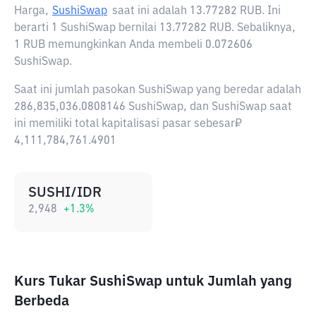
Harga,
SushiSwap
saat ini adalah
13.77282 RUB
. Ini
berarti 1 SushiSwap bernilai 13.77282 RUB. Sebaliknya,
1 RUB memungkinkan Anda membeli 0.072606
SushiSwap.
Saat ini jumlah pasokan SushiSwap yang beredar adalah
286,835,036.0808146 SushiSwap, dan SushiSwap saat
ini memiliki total kapitalisasi pasar sebesar₽
4,111,784,761.4901
SUSHI/IDR
2,948
+
1.3
%
Kurs Tukar SushiSwap untuk Jumlah yang
Berbeda