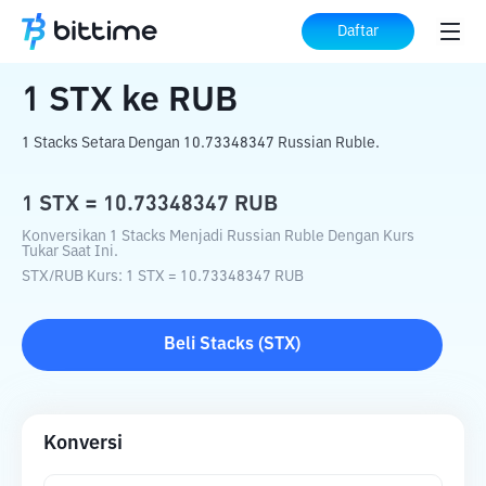
Beranda
Konverter Kripto
STX
ke
RUB
Daftar
1
STX
ke
RUB
1 Stacks Setara Dengan 10.73348347 Russian Ruble.
1
STX
=
10.73348347
RUB
Konversikan 1 Stacks Menjadi Russian Ruble Dengan Kurs
Tukar Saat Ini.
STX
/
RUB
Kurs
: 1
STX
=
10.73348347
RUB
Beli
Stacks
(
STX
)
Konversi