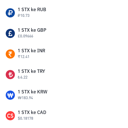
1
STX
ke
RUB
₽
10.73
1
STX
ke
GBP
£
0.09666
1
STX
ke
INR
₹
12.41
1
STX
ke
TRY
₺
6.22
1
STX
ke
KRW
₩
183.94
1
STX
ke
CAD
$
0.18178