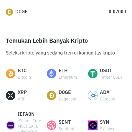
DOGE
0.07000
Temukan Lebih Banyak Kripto
Seleksi kripto yang sedang tren di komunitas kripto
BTC
ETH
USDT
Bitcoin
Ethereum
Tether USDT
XRP
DOGE
ADA
XRP
Dogecoin
Cardano
IEFAON
iShares Core
SENT
SYN
MSCI EAFE
Sentient
Synapse
Tokenized