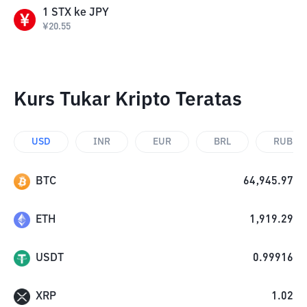
1
STX
ke
JPY
¥
20.55
Kurs Tukar Kripto Teratas
USD
INR
EUR
BRL
RUB
BTC
64,945.97
ETH
1,919.29
USDT
0.99916
XRP
1.02