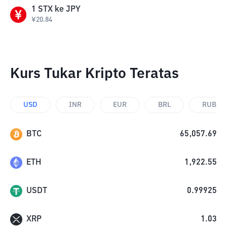
1
STX
ke
JPY
¥
20.84
Kurs Tukar Kripto Teratas
USD
INR
EUR
BRL
RUB
BTC
65,057.69
ETH
1,922.55
USDT
0.99925
XRP
1.03