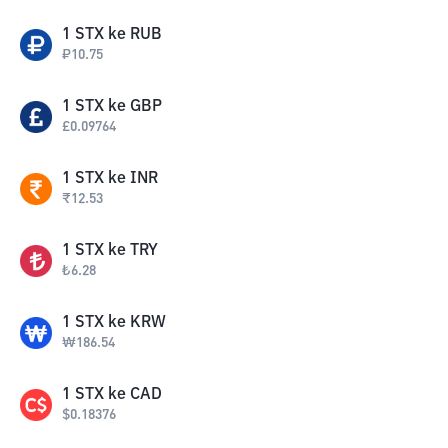
1
STX
ke
RUB
₽
10.75
1
STX
ke
GBP
£
0.09764
1
STX
ke
INR
₹
12.53
1
STX
ke
TRY
₺
6.28
1
STX
ke
KRW
₩
186.54
1
STX
ke
CAD
$
0.18376