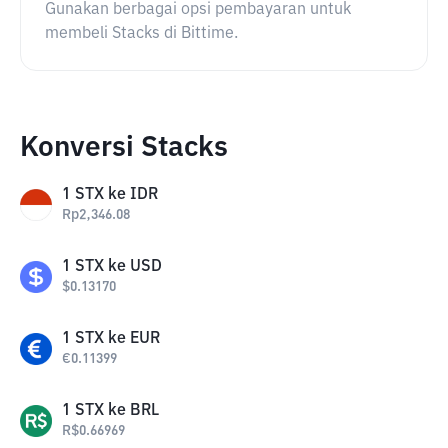
Gunakan berbagai opsi pembayaran untuk
membeli Stacks di Bittime.
Konversi Stacks
1
STX
ke
IDR
Rp
2,346.08
1
STX
ke
USD
$
0.13170
1
STX
ke
EUR
€
0.11399
1
STX
ke
BRL
R$
0.66969