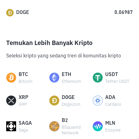
DOGE
0.06987
Temukan Lebih Banyak Kripto
Seleksi kripto yang sedang tren di komunitas kripto
BTC
ETH
USDT
Bitcoin
Ethereum
Tether USDT
XRP
DOGE
ADA
XRP
Dogecoin
Cardano
B2
SAGA
MLN
BSquared
Saga
Enzyme
Network