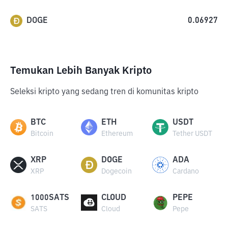
DOGE
0.06927
Temukan Lebih Banyak Kripto
Seleksi kripto yang sedang tren di komunitas kripto
BTC
ETH
USDT
Bitcoin
Ethereum
Tether USDT
XRP
DOGE
ADA
XRP
Dogecoin
Cardano
1000SATS
CLOUD
PEPE
SATS
Cloud
Pepe