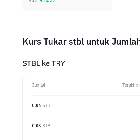
439
+
1.62
%
Kurs Tukar stbl untuk Juml
STBL
ke
TRY
Jumlah
Terakhir 
0.06
STBL
0.08
STBL