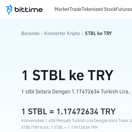
Market
Trade
Tokenized Stock
Future
Beranda
Konverter Kripto
STBL
ke
TRY
1
STBL
ke
TRY
1 stbl Setara Dengan 1.17472634 Turkish Lira.
1
STBL
=
1.17472634
TRY
Konversikan 1 stbl Menjadi Turkish Lira Dengan Kurs Tukar Sa
STBL
/
TRY
Kurs
: 1
STBL
=
1.17472634
TRY