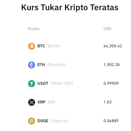
Kurs Tukar Kripto Teratas
Kripto
USD
BTC
Bitcoin
64,305.42
ETH
Ethereum
1,902.30
USDT
Tether USDT
0.99909
XRP
XRP
1.03
DOGE
Dogecoin
0.06889