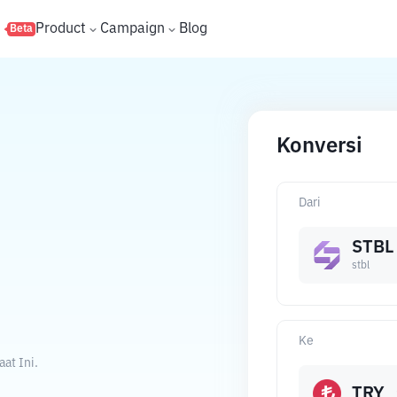
s
Product
Campaign
Blog
Beta
Konversi
Dari
STBL
stbl
Ke
at Ini.
TRY