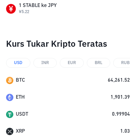
1
STABLE
ke
JPY
¥
5.22
Kurs Tukar Kripto Teratas
USD
INR
EUR
BRL
RUB
BTC
64,261.52
ETH
1,901.39
USDT
0.99904
XRP
1.03