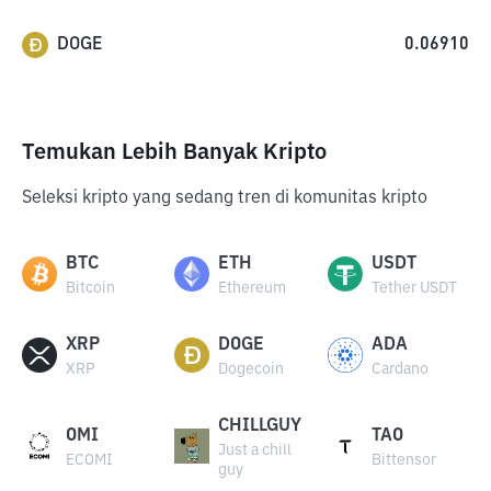
DOGE
0.06910
Temukan Lebih Banyak Kripto
Seleksi kripto yang sedang tren di komunitas kripto
BTC
ETH
USDT
Bitcoin
Ethereum
Tether USDT
XRP
DOGE
ADA
XRP
Dogecoin
Cardano
CHILLGUY
OMI
TAO
Just a chill
ECOMI
Bittensor
guy