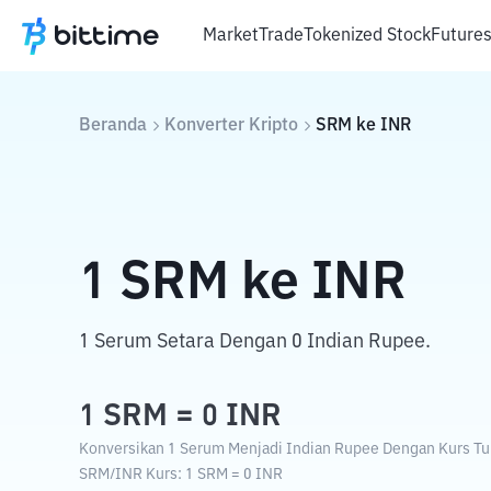
Market
Trade
Tokenized Stock
Future
Beranda
Konverter Kripto
SRM
ke
INR
1
SRM
ke
INR
1 Serum Setara Dengan 0 Indian Rupee.
1
SRM
=
0
INR
Konversikan 1 Serum Menjadi Indian Rupee Dengan Kurs Tuk
SRM
/
INR
Kurs
: 1
SRM
=
0
INR