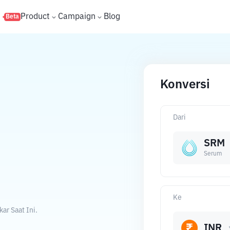
s
Product
Campaign
Blog
Beta
Konversi
Dari
SRM
Serum
Ke
ar Saat Ini.
INR