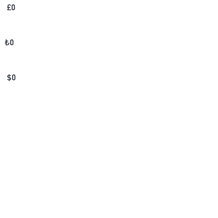
£
0
₺
0
$
0