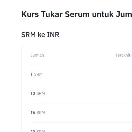
Kurs Tukar Serum untuk Jum
SRM
ke
INR
Jumlah
Terakhir 
1
SRM
10
SRM
15
SRM