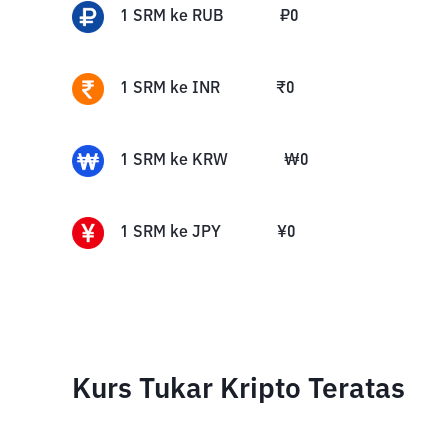
1
SRM
ke
RUB
₽
0
1
SRM
ke
INR
₹
0
1
SRM
ke
KRW
₩
0
1
SRM
ke
JPY
¥
0
Kurs Tukar Kripto Teratas