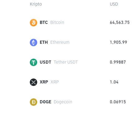
Kripto
USD
BTC
Bitcoin
64,563.75
ETH
Ethereum
1,905.99
USDT
Tether USDT
0.99887
XRP
XRP
1.04
DOGE
Dogecoin
0.06915