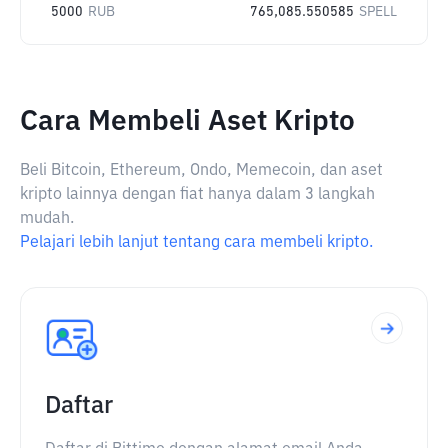
5000
RUB
765,085.550585
SPELL
Cara Membeli Aset Kripto
Beli Bitcoin, Ethereum, Ondo, Memecoin, dan aset
kripto lainnya dengan fiat hanya dalam 3 langkah
mudah.
Pelajari lebih lanjut tentang cara membeli kripto.
Daftar