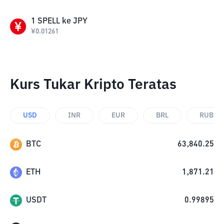
1
SPELL
ke
JPY
¥
0.01261
Kurs Tukar Kripto Teratas
USD
INR
EUR
BRL
RUB
BTC
63,840.25
ETH
1,871.21
USDT
0.99895