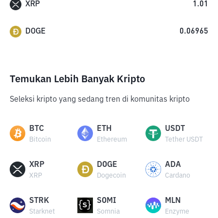
XRP
1.01
DOGE
0.06965
Temukan Lebih Banyak Kripto
Seleksi kripto yang sedang tren di komunitas kripto
BTC
ETH
USDT
Bitcoin
Ethereum
Tether USDT
XRP
DOGE
ADA
XRP
Dogecoin
Cardano
STRK
SOMI
MLN
Starknet
Somnia
Enzyme