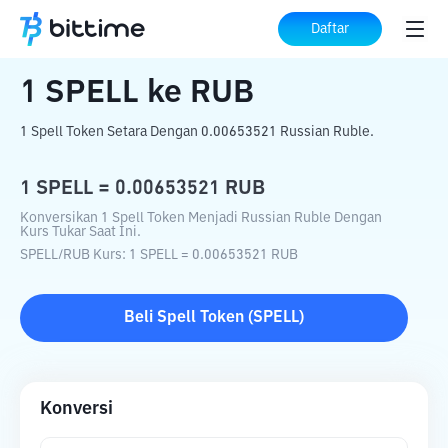
Beranda
Konverter Kripto
SPELL
ke
RUB
Daftar
1
SPELL
ke
RUB
1 Spell Token Setara Dengan 0.00653521 Russian Ruble.
1
SPELL
=
0.00653521
RUB
Konversikan 1 Spell Token Menjadi Russian Ruble Dengan
Kurs Tukar Saat Ini.
SPELL
/
RUB
Kurs
: 1
SPELL
=
0.00653521
RUB
Beli
Spell Token
(
SPELL
)
Konversi