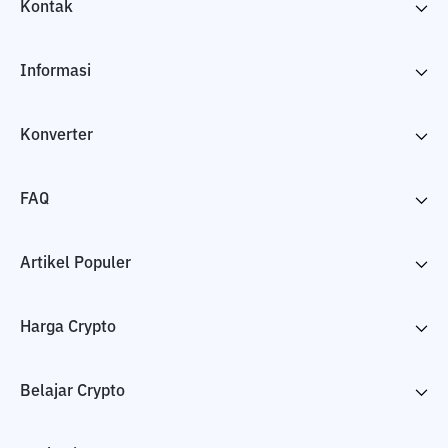
Kontak
Informasi
Konverter
FAQ
Artikel Populer
Harga Crypto
Belajar Crypto