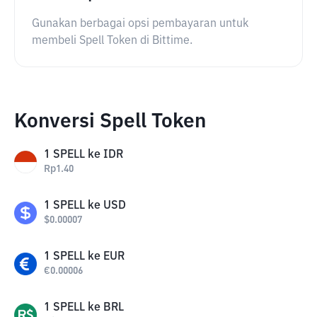
Gunakan berbagai opsi pembayaran untuk
membeli Spell Token di Bittime.
Konversi Spell Token
1
SPELL
ke
IDR
Rp
1.40
1
SPELL
ke
USD
$
0.00007
1
SPELL
ke
EUR
€
0.00006
1
SPELL
ke
BRL