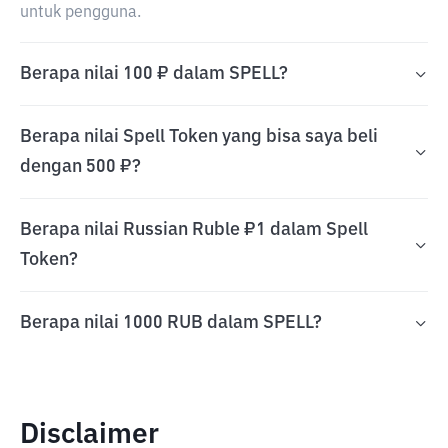
untuk pengguna.
Berapa nilai 100 ₽ dalam SPELL?
Berapa nilai Spell Token yang bisa saya beli
dengan 500 ₽?
Berapa nilai Russian Ruble ₽1 dalam Spell
Token?
Berapa nilai 1000 RUB dalam SPELL?
Disclaimer