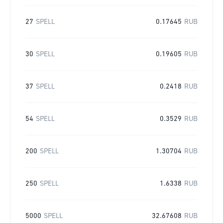
27
SPELL
0.17645
RUB
30
SPELL
0.19605
RUB
37
SPELL
0.2418
RUB
54
SPELL
0.3529
RUB
200
SPELL
1.30704
RUB
250
SPELL
1.6338
RUB
5000
SPELL
32.67608
RUB