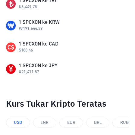
1
SPCXON
ke
TRY
₺
6,449.75
1
SPCXON
ke
KRW
₩
191,644.39
1
SPCXON
ke
CAD
$
188.46
1
SPCXON
ke
JPY
¥
21,471.87
Kurs Tukar Kripto Teratas
USD
INR
EUR
BRL
RUB