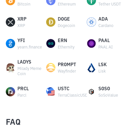
Bitcoin
Ethereum
Tether USDT
XRP
DOGE
ADA
XRP
Dogecoin
Cardano
YFI
ERN
PAAL
yearn.finance
Ethernity
PAAL AI
LADYS
PROMPT
LSK
Milady Meme
Wayfinder
Lisk
Coin
PRCL
USTC
SOSO
Parcl
TerraClassicUSD
SoSoValue
FAQ