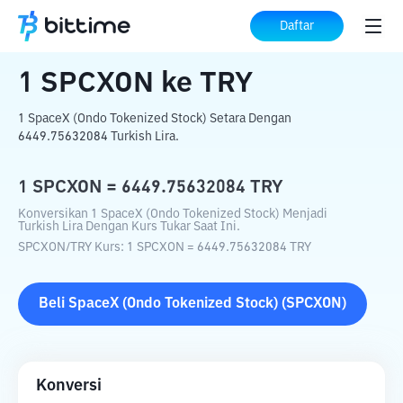
Beranda
Konverter Kripto
SPCXON
ke
Daftar
TRY
1
SPCXON
ke
TRY
1 SpaceX (Ondo Tokenized Stock) Setara Dengan
6449.75632084 Turkish Lira.
1
SPCXON
=
6449.75632084
TRY
Konversikan 1 SpaceX (Ondo Tokenized Stock) Menjadi
Turkish Lira Dengan Kurs Tukar Saat Ini.
SPCXON
/
TRY
Kurs
: 1
SPCXON
=
6449.75632084
TRY
Beli
SpaceX (Ondo Tokenized Stock)
(
SPCXON
)
Konversi