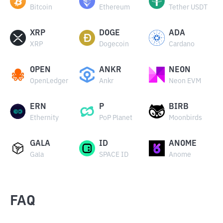
Bitcoin
Ethereum
Tether USDT
XRP
DOGE
ADA
XRP
Dogecoin
Cardano
OPEN
ANKR
NEON
OpenLedger
Ankr
Neon EVM
ERN
P
BIRB
Ethernity
PoP Planet
Moonbirds
GALA
ID
ANOME
Gala
SPACE ID
Anome
FAQ