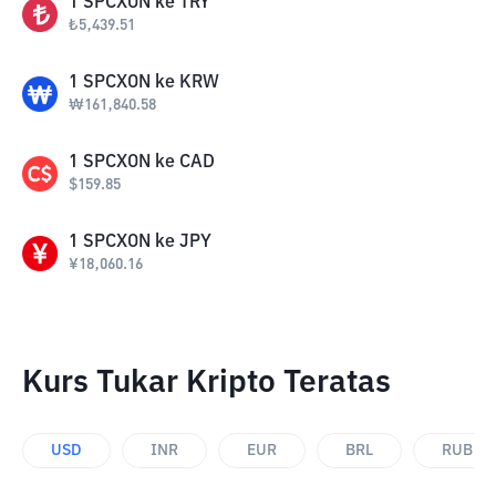
1
SPCXON
ke
TRY
₺
5,439.51
1
SPCXON
ke
KRW
₩
161,840.58
1
SPCXON
ke
CAD
$
159.85
1
SPCXON
ke
JPY
¥
18,060.16
Kurs Tukar Kripto Teratas
USD
INR
EUR
BRL
RUB