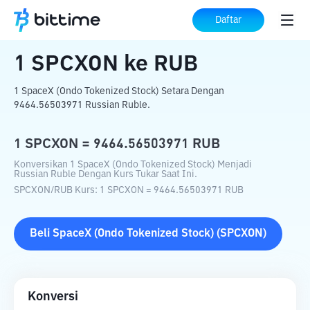
Beranda
Konverter Kripto
SPCXON
ke
Daftar
RUB
1
SPCXON
ke
RUB
1 SpaceX (Ondo Tokenized Stock) Setara Dengan
9464.56503971 Russian Ruble.
1
SPCXON
=
9464.56503971
RUB
Konversikan 1 SpaceX (Ondo Tokenized Stock) Menjadi
Russian Ruble Dengan Kurs Tukar Saat Ini.
SPCXON
/
RUB
Kurs
: 1
SPCXON
=
9464.56503971
RUB
Beli
SpaceX (Ondo Tokenized Stock)
(
SPCXON
)
Konversi