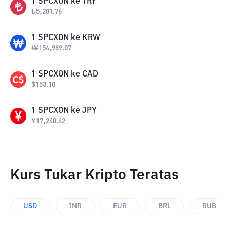
1
SPCXON
ke
TRY
₺
5,201.76
1
SPCXON
ke
KRW
₩
154,989.07
1
SPCXON
ke
CAD
$
153.10
1
SPCXON
ke
JPY
¥
17,240.42
Kurs Tukar Kripto Teratas
USD
INR
EUR
BRL
RUB