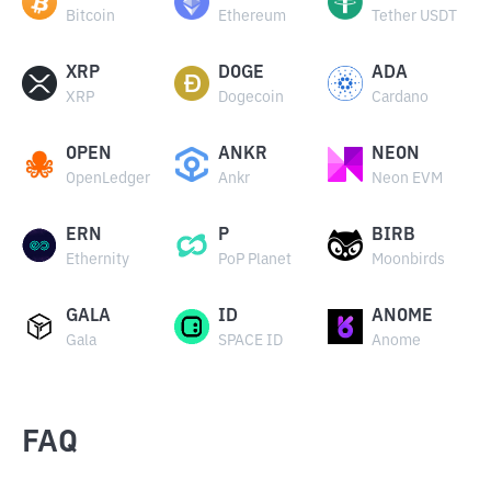
Bitcoin
Ethereum
Tether USDT
XRP
DOGE
ADA
XRP
Dogecoin
Cardano
OPEN
ANKR
NEON
OpenLedger
Ankr
Neon EVM
ERN
P
BIRB
Ethernity
PoP Planet
Moonbirds
GALA
ID
ANOME
Gala
SPACE ID
Anome
FAQ