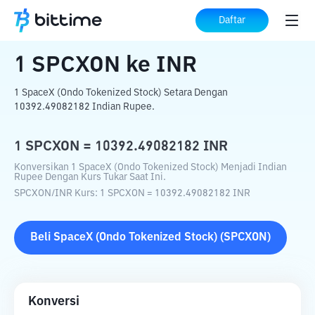
Beranda
Konverter Kripto
SPCXON
ke
Daftar
INR
1
SPCXON
ke
INR
1 SpaceX (Ondo Tokenized Stock) Setara Dengan
10392.49082182 Indian Rupee.
1
SPCXON
=
10392.49082182
INR
Konversikan 1 SpaceX (Ondo Tokenized Stock) Menjadi Indian
Rupee Dengan Kurs Tukar Saat Ini.
SPCXON
/
INR
Kurs
: 1
SPCXON
=
10392.49082182
INR
Beli
SpaceX (Ondo Tokenized Stock)
(
SPCXON
)
Konversi