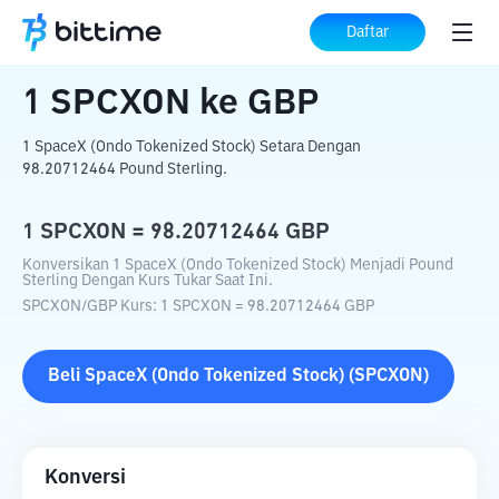
Beranda
Konverter Kripto
SPCXON
ke
Daftar
GBP
1
SPCXON
ke
GBP
1 SpaceX (Ondo Tokenized Stock) Setara Dengan
98.20712464 Pound Sterling.
1
SPCXON
=
98.20712464
GBP
Konversikan 1 SpaceX (Ondo Tokenized Stock) Menjadi Pound
Sterling Dengan Kurs Tukar Saat Ini.
SPCXON
/
GBP
Kurs
: 1
SPCXON
=
98.20712464
GBP
Beli
SpaceX (Ondo Tokenized Stock)
(
SPCXON
)
Konversi