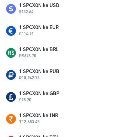
1
SPCXON
ke
USD
$
132.64
1
SPCXON
ke
EUR
€
114.91
1
SPCXON
ke
BRL
R$
678.70
1
SPCXON
ke
RUB
₽
10,942.73
1
SPCXON
ke
GBP
£
98.20
1
SPCXON
ke
INR
₹
12,653.45