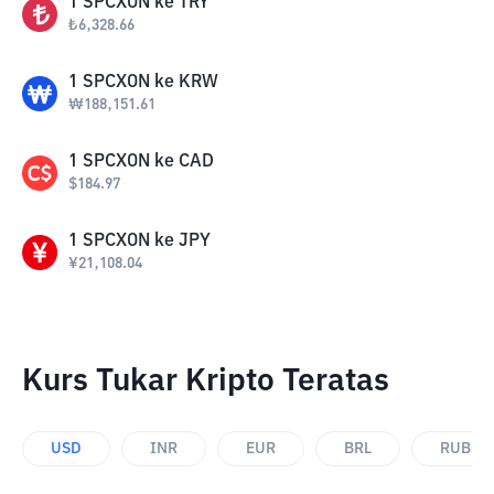
1
SPCXON
ke
TRY
₺
6,328.66
1
SPCXON
ke
KRW
₩
188,151.61
1
SPCXON
ke
CAD
$
184.97
1
SPCXON
ke
JPY
¥
21,108.04
Kurs Tukar Kripto Teratas
USD
INR
EUR
BRL
RUB