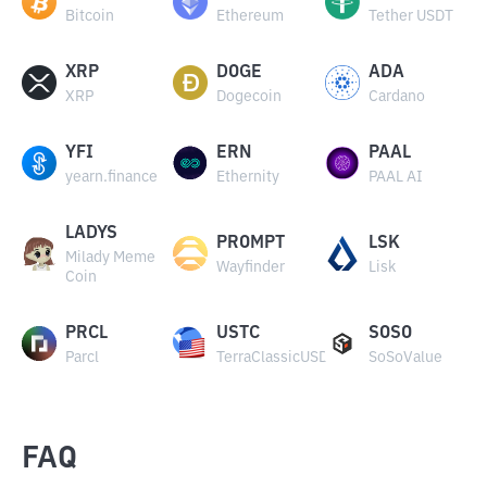
Bitcoin
Ethereum
Tether USDT
XRP
DOGE
ADA
XRP
Dogecoin
Cardano
YFI
ERN
PAAL
yearn.finance
Ethernity
PAAL AI
LADYS
PROMPT
LSK
Milady Meme
Wayfinder
Lisk
Coin
PRCL
USTC
SOSO
Parcl
TerraClassicUSD
SoSoValue
FAQ