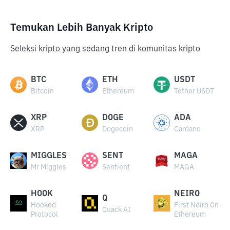
Temukan Lebih Banyak Kripto
Seleksi kripto yang sedang tren di komunitas kripto
BTC
ETH
USDT
Bitcoin
Ethereum
Tether USDT
XRP
DOGE
ADA
XRP
Dogecoin
Cardano
MIGGLES
SENT
MAGA
Mr Miggles
Sentient
MAGA
HOOK
NEIRO
Q
Hooked
First Neiro On
Quack AI
Protocol
Ethereum