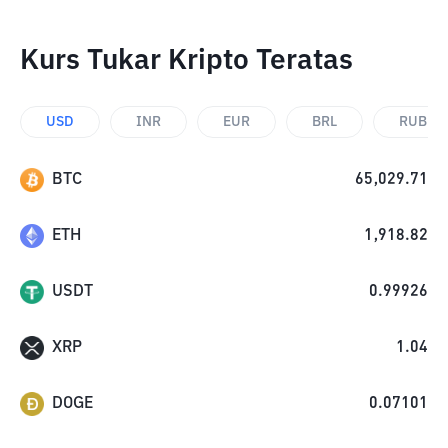
Kurs Tukar Kripto Teratas
USD
INR
EUR
BRL
RUB
BTC
65,029.71
ETH
1,918.82
USDT
0.99926
XRP
1.04
DOGE
0.07101