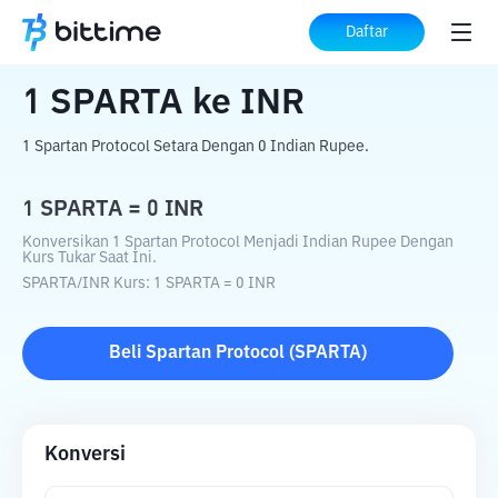
Beranda
Konverter Kripto
SPARTA
ke
Daftar
INR
1
SPARTA
ke
INR
1 Spartan Protocol Setara Dengan 0 Indian Rupee.
1
SPARTA
=
0
INR
Konversikan 1 Spartan Protocol Menjadi Indian Rupee Dengan
Kurs Tukar Saat Ini.
SPARTA
/
INR
Kurs
: 1
SPARTA
=
0
INR
Beli
Spartan Protocol
(
SPARTA
)
Konversi