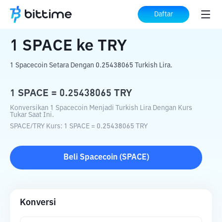
Beranda
Konverter Kripto
SPACE
ke
Daftar
TRY
1
SPACE
ke
TRY
1 Spacecoin Setara Dengan 0.25438065 Turkish Lira.
1
SPACE
=
0.25438065
TRY
Konversikan 1 Spacecoin Menjadi Turkish Lira Dengan Kurs
Tukar Saat Ini.
SPACE
/
TRY
Kurs
: 1
SPACE
=
0.25438065
TRY
Beli
Spacecoin
(
SPACE
)
Konversi