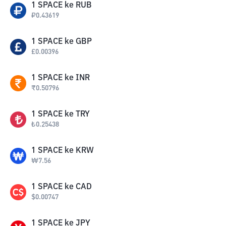
1
SPACE
ke
RUB
₽
0.43619
1
SPACE
ke
GBP
£
0.00396
1
SPACE
ke
INR
₹
0.50796
1
SPACE
ke
TRY
₺
0.25438
1
SPACE
ke
KRW
₩
7.56
1
SPACE
ke
CAD
$
0.00747
1
SPACE
ke
JPY