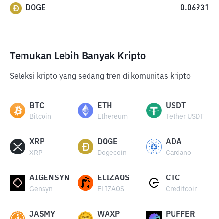
DOGE
0.06931
Temukan Lebih Banyak Kripto
Seleksi kripto yang sedang tren di komunitas kripto
BTC
ETH
USDT
Bitcoin
Ethereum
Tether USDT
XRP
DOGE
ADA
XRP
Dogecoin
Cardano
AIGENSYN
ELIZAOS
CTC
Gensyn
ELIZAOS
Creditcoin
JASMY
WAXP
PUFFER