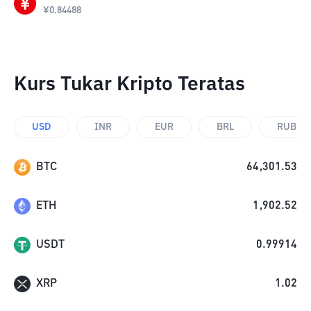
¥
0.84488
Kurs Tukar Kripto Teratas
USD
INR
EUR
BRL
RUB
BTC
64,301.53
ETH
1,902.52
USDT
0.99914
XRP
1.02