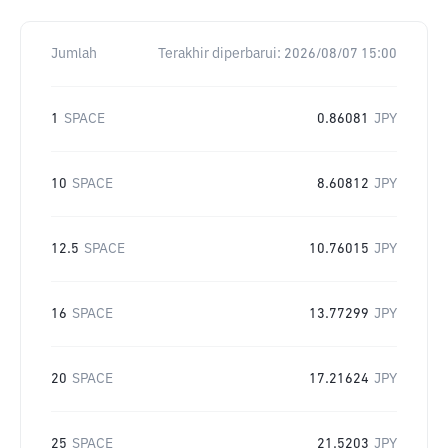
Jumlah
Terakhir diperbarui:
2026/08/07 15:00
1
SPACE
0.86081
JPY
10
SPACE
8.60812
JPY
12.5
SPACE
10.76015
JPY
16
SPACE
13.77299
JPY
20
SPACE
17.21624
JPY
25
SPACE
21.5203
JPY