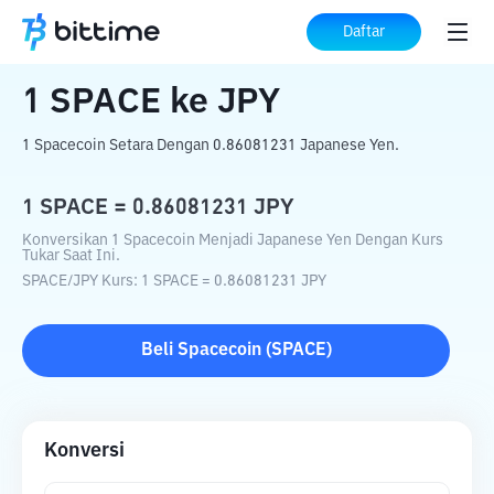
Beranda
Konverter Kripto
SPACE
ke
Daftar
JPY
1
SPACE
ke
JPY
1 Spacecoin Setara Dengan 0.86081231 Japanese Yen.
1
SPACE
=
0.86081231
JPY
Konversikan 1 Spacecoin Menjadi Japanese Yen Dengan Kurs
Tukar Saat Ini.
SPACE
/
JPY
Kurs
: 1
SPACE
=
0.86081231
JPY
Beli
Spacecoin
(
SPACE
)
Konversi