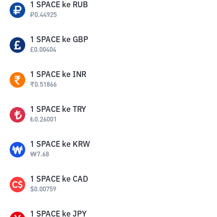
1
SPACE
ke
RUB
₽
0.44925
1
SPACE
ke
GBP
£
0.00404
1
SPACE
ke
INR
₹
0.51866
1
SPACE
ke
TRY
₺
0.26001
1
SPACE
ke
KRW
₩
7.68
1
SPACE
ke
CAD
$
0.00759
1
SPACE
ke
JPY