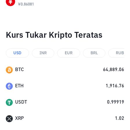
¥
0.86081
Kurs Tukar Kripto Teratas
USD
INR
EUR
BRL
RUB
BTC
64,889.06
ETH
1,916.76
USDT
0.99919
XRP
1.02