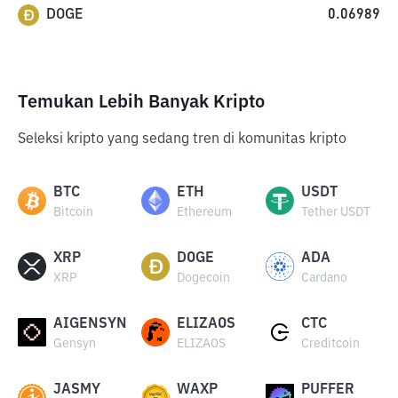
DOGE
0.06989
Temukan Lebih Banyak Kripto
Seleksi kripto yang sedang tren di komunitas kripto
BTC
ETH
USDT
Bitcoin
Ethereum
Tether USDT
XRP
DOGE
ADA
XRP
Dogecoin
Cardano
AIGENSYN
ELIZAOS
CTC
Gensyn
ELIZAOS
Creditcoin
JASMY
WAXP
PUFFER