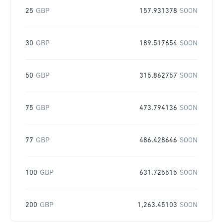
25
GBP
157.931378
SOON
30
GBP
189.517654
SOON
50
GBP
315.862757
SOON
75
GBP
473.794136
SOON
77
GBP
486.428646
SOON
100
GBP
631.725515
SOON
200
GBP
1,263.45103
SOON