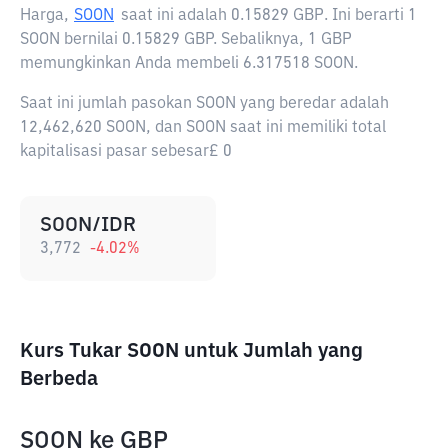
Harga,
SOON
saat ini adalah
0.15829 GBP
. Ini berarti 1
SOON bernilai 0.15829 GBP. Sebaliknya, 1 GBP
memungkinkan Anda membeli 6.317518 SOON.
Saat ini jumlah pasokan SOON yang beredar adalah
12,462,620 SOON, dan SOON saat ini memiliki total
kapitalisasi pasar sebesar£ 0
SOON/IDR
3,772
-4.02
%
Kurs Tukar SOON untuk Jumlah yang
Berbeda
SOON
ke
GBP