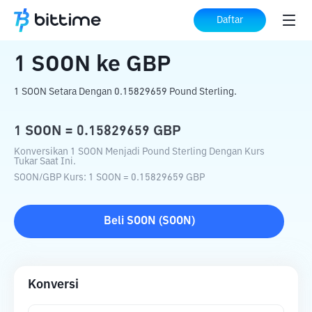
Beranda
Konverter Kripto
SOON
ke
GBP
Daftar
1
SOON
ke
GBP
1 SOON Setara Dengan 0.15829659 Pound Sterling.
1
SOON
=
0.15829659
GBP
Konversikan 1 SOON Menjadi Pound Sterling Dengan Kurs
Tukar Saat Ini.
SOON
/
GBP
Kurs
: 1
SOON
=
0.15829659
GBP
Beli
SOON
(
SOON
)
Konversi