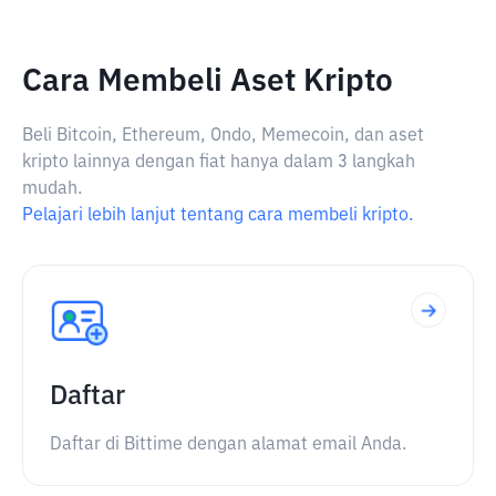
Cara Membeli Aset Kripto
Beli Bitcoin, Ethereum, Ondo, Memecoin, dan aset
kripto lainnya dengan fiat hanya dalam 3 langkah
mudah.
Pelajari lebih lanjut tentang cara membeli kripto.
Daftar
Daftar di Bittime dengan alamat email Anda.