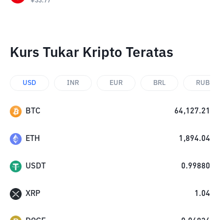
¥
33.77
Kurs Tukar Kripto Teratas
USD
INR
EUR
BRL
RUB
BTC
64,127.21
ETH
1,894.04
USDT
0.99880
XRP
1.04