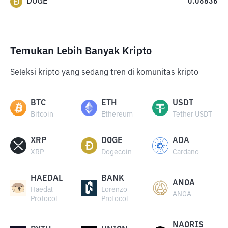
DOGE
0.06836
Temukan Lebih Banyak Kripto
Seleksi kripto yang sedang tren di komunitas kripto
BTC
ETH
USDT
Bitcoin
Ethereum
Tether USDT
XRP
DOGE
ADA
XRP
Dogecoin
Cardano
HAEDAL
BANK
ANOA
Haedal
Lorenzo
ANOA
Protocol
Protocol
NAORIS