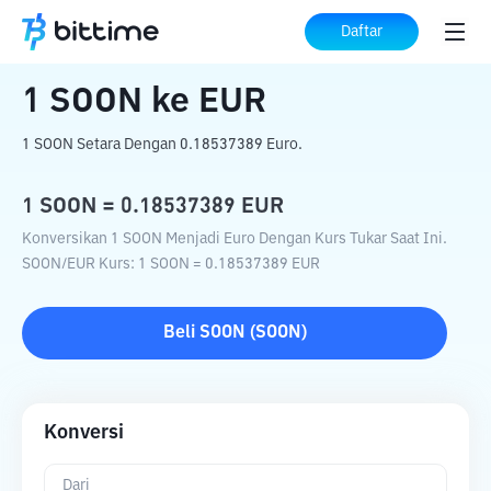
Beranda
Konverter Kripto
SOON
ke
EUR
Daftar
1
SOON
ke
EUR
1 SOON Setara Dengan 0.18537389 Euro.
1
SOON
=
0.18537389
EUR
Konversikan 1 SOON Menjadi Euro Dengan Kurs Tukar Saat Ini.
SOON
/
EUR
Kurs
: 1
SOON
=
0.18537389
EUR
Beli
SOON
(
SOON
)
Konversi
Dari