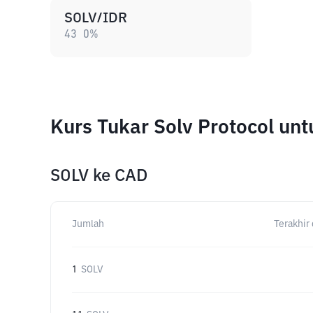
SOLV/IDR
43
0
%
Kurs Tukar Solv Protocol un
SOLV
ke
CAD
Jumlah
Terakhir 
1
SOLV