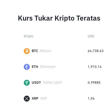
Kurs Tukar Kripto Teratas
Kripto
USD
BTC
Bitcoin
64,738.63
ETH
Ethereum
1,910.14
USDT
Tether USDT
0.99885
XRP
XRP
1.04