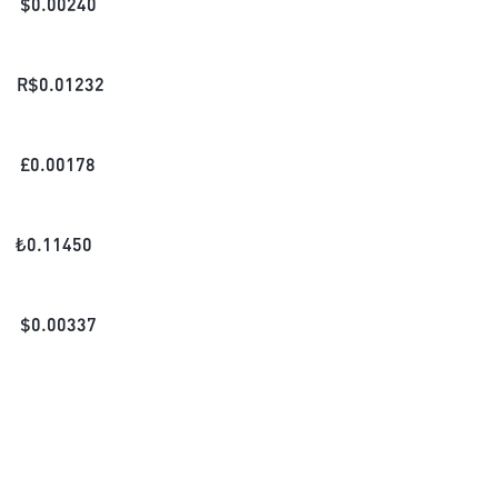
$
0.00240
R$
0.01232
£
0.00178
₺
0.11450
$
0.00337