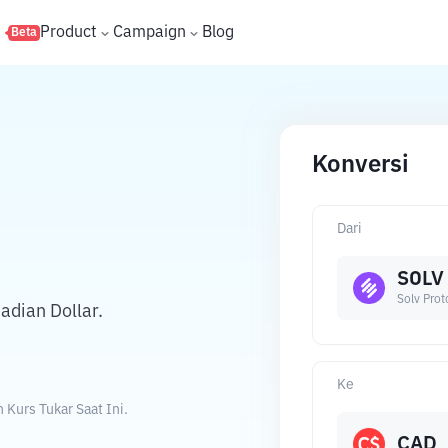
s
Product
Campaign
Blog
Beta
Konversi
Dari
SOLV
Solv Prot
adian Dollar.
Ke
 Kurs Tukar Saat Ini.
CAD