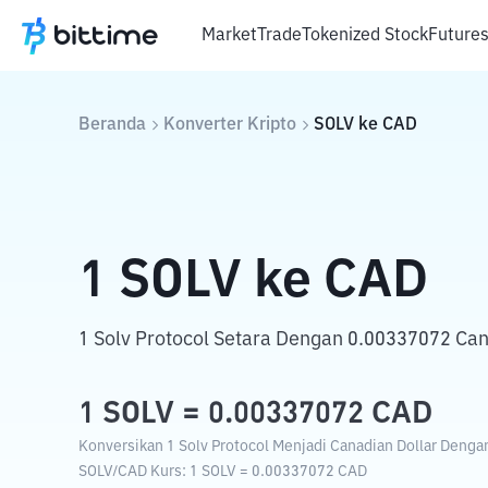
Market
Trade
Tokenized Stock
Future
Beranda
Konverter Kripto
SOLV
ke
CAD
1
SOLV
ke
CAD
1 Solv Protocol Setara Dengan 0.00337072 Can
1
SOLV
=
0.00337072
CAD
Konversikan 1 Solv Protocol Menjadi Canadian Dollar Dengan
SOLV
/
CAD
Kurs
: 1
SOLV
=
0.00337072
CAD