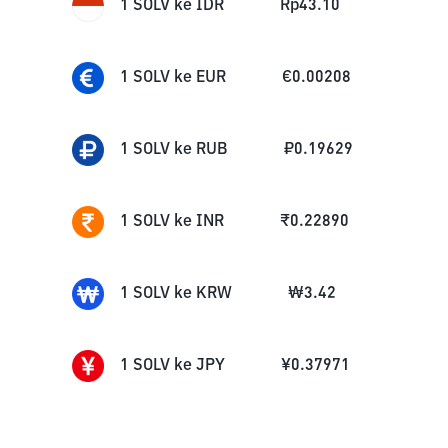
1
SOLV
ke
IDR
Rp
43.10
1
SOLV
ke
EUR
€
0.00208
1
SOLV
ke
RUB
₽
0.19629
1
SOLV
ke
INR
₹
0.22890
1
SOLV
ke
KRW
₩
3.42
1
SOLV
ke
JPY
¥
0.37971