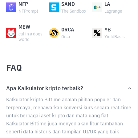
NFP
SAND
LA
NFPrompt
The Sandbox
Lagrange
MEW
ORCA
YB
cat in a dogs
Orca
YieldBasis
world
FAQ
Apa Kalkulator kripto terbaik?
Kalkulator kripto Bittime adalah pilihan populer dan
terpercaya, menawarkan konversi kurs secara real-time
untuk berbagai aset kripto dan mata uang fiat.
Kalkulator Bittime juga menyediakan fitur tambahan
seperti data historis dan tampilan UI/UX yang baik