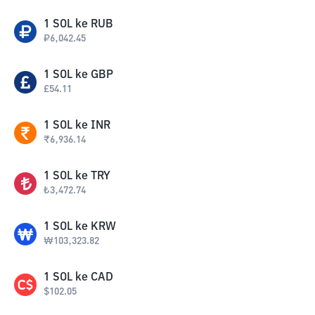
1
SOL
ke
RUB
₽
6,042.45
1
SOL
ke
GBP
£
54.11
1
SOL
ke
INR
₹
6,936.14
1
SOL
ke
TRY
₺
3,472.74
1
SOL
ke
KRW
₩
103,323.82
1
SOL
ke
CAD
$
102.05