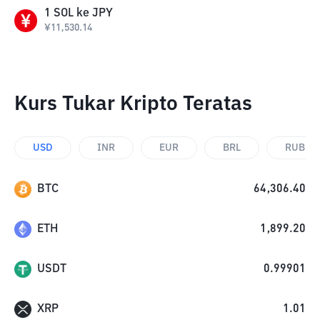
1
SOL
ke
JPY
¥
11,530.14
Kurs Tukar Kripto Teratas
USD
INR
EUR
BRL
RUB
BTC
64,306.40
ETH
1,899.20
USDT
0.99901
XRP
1.01