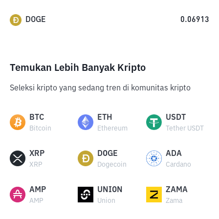
DOGE
0.06913
Temukan Lebih Banyak Kripto
Seleksi kripto yang sedang tren di komunitas kripto
BTC
ETH
USDT
Bitcoin
Ethereum
Tether USDT
XRP
DOGE
ADA
XRP
Dogecoin
Cardano
AMP
UNION
ZAMA
AMP
Union
Zama