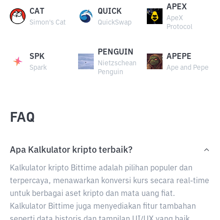
APEX
CAT
QUICK
ApeX
Simon's Cat
QuickSwap
Protocol
PENGUIN
SPK
APEPE
Nietzschean
Spark
Ape and Pepe
Penguin
FAQ
Apa Kalkulator kripto terbaik?
Kalkulator kripto Bittime adalah pilihan populer dan
terpercaya, menawarkan konversi kurs secara real-time
untuk berbagai aset kripto dan mata uang fiat.
Kalkulator Bittime juga menyediakan fitur tambahan
seperti data historis dan tampilan UI/UX yang baik