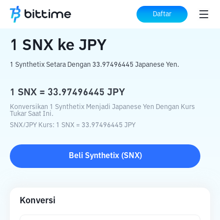
Beranda
Konverter Kripto
SNX
ke
JPY
Daftar
1
SNX
ke
JPY
1 Synthetix Setara Dengan 33.97496445 Japanese Yen.
1
SNX
=
33.97496445
JPY
Konversikan 1 Synthetix Menjadi Japanese Yen Dengan Kurs
Tukar Saat Ini.
SNX
/
JPY
Kurs
: 1
SNX
=
33.97496445
JPY
Beli
Synthetix
(
SNX
)
Konversi