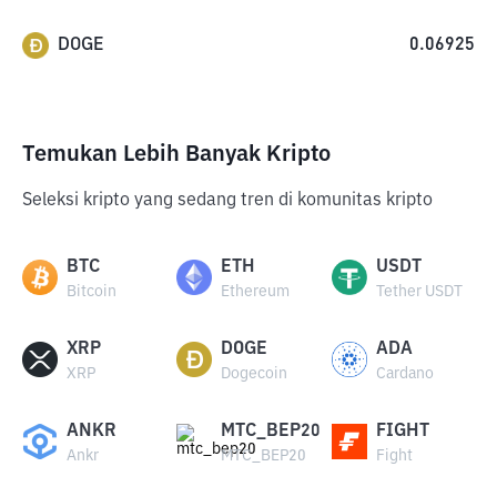
DOGE
0.06925
Temukan Lebih Banyak Kripto
Seleksi kripto yang sedang tren di komunitas kripto
BTC
ETH
USDT
Bitcoin
Ethereum
Tether USDT
XRP
DOGE
ADA
XRP
Dogecoin
Cardano
ANKR
MTC_BEP20
FIGHT
Ankr
MTC_BEP20
Fight