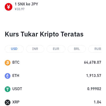
1
SNX
ke
JPY
¥
33.97
Kurs Tukar Kripto Teratas
USD
INR
EUR
BRL
RUB
BTC
64,678.07
ETH
1,913.57
USDT
0.99902
XRP
1.04