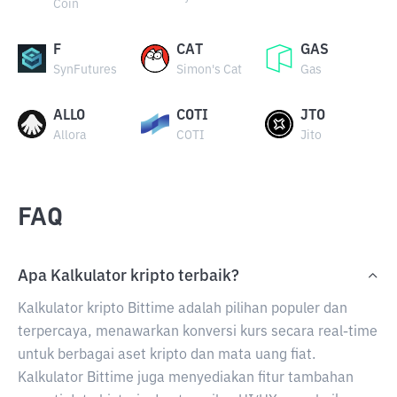
Coin
F
CAT
GAS
SynFutures
Simon's Cat
Gas
ALLO
COTI
JTO
Allora
COTI
Jito
FAQ
Apa Kalkulator kripto terbaik?
Kalkulator kripto Bittime adalah pilihan populer dan
terpercaya, menawarkan konversi kurs secara real-time
untuk berbagai aset kripto dan mata uang fiat.
Kalkulator Bittime juga menyediakan fitur tambahan