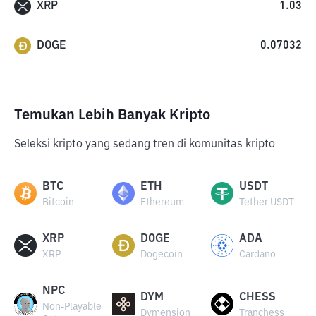
XRP
1.03
DOGE
0.07032
Temukan Lebih Banyak Kripto
Seleksi kripto yang sedang tren di komunitas kripto
BTC
ETH
USDT
Bitcoin
Ethereum
Tether USDT
XRP
DOGE
ADA
XRP
Dogecoin
Cardano
NPC
DYM
CHESS
Non-Playable
Dymension
Tranchess