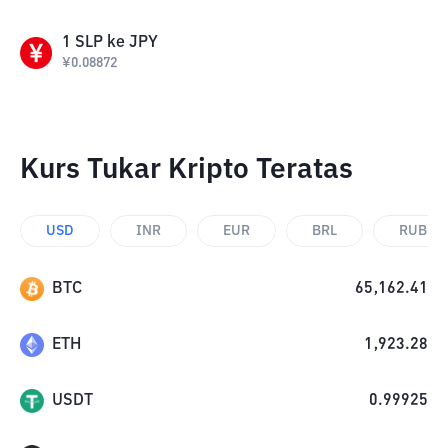
1
SLP
ke
JPY
¥
0.08872
Kurs Tukar Kripto Teratas
USD
INR
EUR
BRL
RUB
BTC
65,162.41
ETH
1,923.28
USDT
0.99925