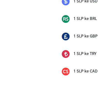
1
SLP
ke
USD
1
SLP
ke
BRL
1
SLP
ke
GBP
1
SLP
ke
TRY
1
SLP
ke
CAD