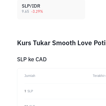
SLP/IDR
9.65
-3.29
%
Kurs Tukar Smooth Love Pot
SLP
ke
CAD
Jumlah
Terakhir 
1
SLP