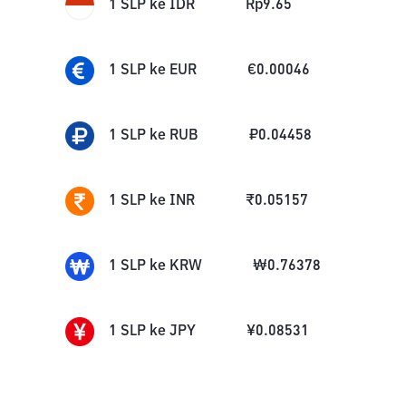
1
SLP
ke
IDR
Rp
9.65
1
SLP
ke
EUR
€
0.00046
1
SLP
ke
RUB
₽
0.04458
1
SLP
ke
INR
₹
0.05157
1
SLP
ke
KRW
₩
0.76378
1
SLP
ke
JPY
¥
0.08531