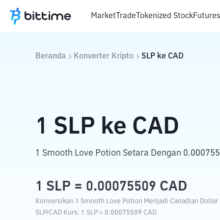
Market
Trade
Tokenized Stock
Future
Beranda
Konverter Kripto
SLP
ke
CAD
1
SLP
ke
CAD
1 Smooth Love Potion Setara Dengan 0.000755
1
SLP
=
0.00075509
CAD
Konversikan 1 Smooth Love Potion Menjadi Canadian Dollar 
SLP
/
CAD
Kurs
: 1
SLP
=
0.00075509
CAD