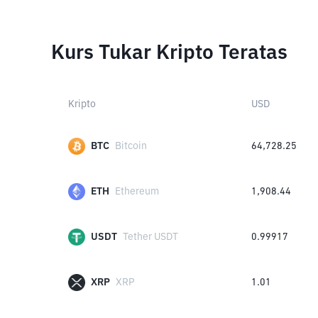
Kurs Tukar Kripto Teratas
Kripto
USD
BTC
Bitcoin
64,728.25
ETH
Ethereum
1,908.44
USDT
Tether USDT
0.99917
XRP
XRP
1.01