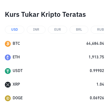
Kurs Tukar Kripto Teratas
USD
INR
EUR
BRL
RUB
BTC
64,684.04
ETH
1,913.75
USDT
0.99902
XRP
1.04
DOGE
0.06926