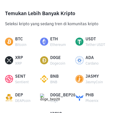
Temukan Lebih Banyak Kripto
Seleksi kripto yang sedang tren di komunitas kripto
BTC
ETH
USDT
Bitcoin
Ethereum
Tether USDT
XRP
DOGE
ADA
XRP
Dogecoin
Cardano
SENT
BNB
JASMY
Sentient
BNB
JasmyCoin
DEP
DOGE_BEP20
PHB
DEAPcoin
doge
Phoenix