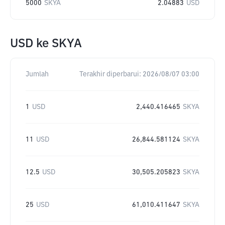
5000
SKYA
2.04883
USD
USD
ke
SKYA
Jumlah
Terakhir diperbarui:
2026/08/07 03:00
1
USD
2,440.416465
SKYA
11
USD
26,844.581124
SKYA
12.5
USD
30,505.205823
SKYA
25
USD
61,010.411647
SKYA