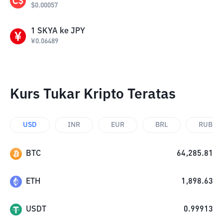
$
0.00057
1
SKYA
ke
JPY
¥
0.06489
Kurs Tukar Kripto Teratas
USD
INR
EUR
BRL
RUB
BTC
64,285.81
ETH
1,898.63
USDT
0.99913