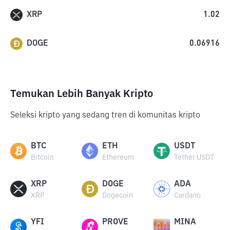
XRP
1.02
DOGE
0.06916
Temukan Lebih Banyak Kripto
Seleksi kripto yang sedang tren di komunitas kripto
BTC
ETH
USDT
Bitcoin
Ethereum
Tether USDT
XRP
DOGE
ADA
XRP
Dogecoin
Cardano
YFI
PROVE
MINA