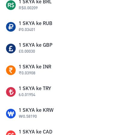
1
SKYA
ke
BRL
R$
0.00209
1
SKYA
ke
RUB
₽
0.03401
1
SKYA
ke
GBP
£
0.00030
1
SKYA
ke
INR
₹
0.03908
1
SKYA
ke
TRY
₺
0.01954
1
SKYA
ke
KRW
₩
0.58190
1
SKYA
ke
CAD