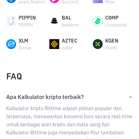
yearn.finance
Succinct
Mina
PIPPIN
BAL
COMP
PIPPIN
Balancer
Compound
XLM
AZTEC
KGEN
Stellar
Aztec
KGeN
FAQ
Apa Kalkulator kripto terbaik?
Kalkulator kripto Bittime adalah pilihan populer dan
terpercaya, menawarkan konversi kurs secara real-time
untuk berbagai aset kripto dan mata uang fiat.
Kalkulator Bittime juga menyediakan fitur tambahan