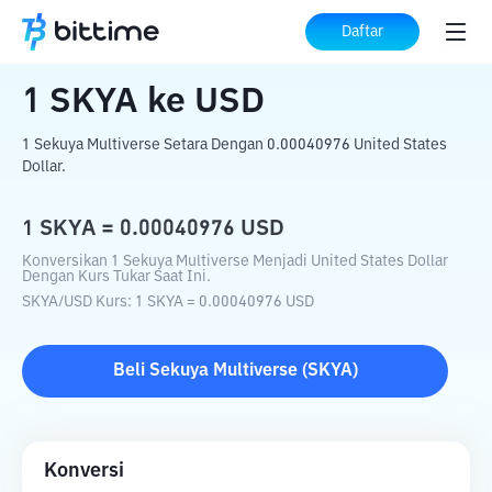
Beranda
Konverter Kripto
SKYA
ke
USD
Daftar
1
SKYA
ke
USD
1 Sekuya Multiverse Setara Dengan 0.00040976 United States
Dollar.
1
SKYA
=
0.00040976
USD
Konversikan 1 Sekuya Multiverse Menjadi United States Dollar
Dengan Kurs Tukar Saat Ini.
SKYA
/
USD
Kurs
: 1
SKYA
=
0.00040976
USD
Beli
Sekuya Multiverse
(
SKYA
)
Konversi