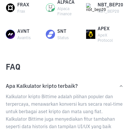
ALPACA
FRAX
NBT_BEP20
Alpaca
Frax
NBT_BEP20
Finance
APEX
AVNT
SNT
ApeX
Avantis
Status
Protocol
FAQ
Apa Kalkulator kripto terbaik?
Kalkulator kripto Bittime adalah pilihan populer dan
terpercaya, menawarkan konversi kurs secara real-time
untuk berbagai aset kripto dan mata uang fiat.
Kalkulator Bittime juga menyediakan fitur tambahan
seperti data historis dan tampilan UI/UX yang baik