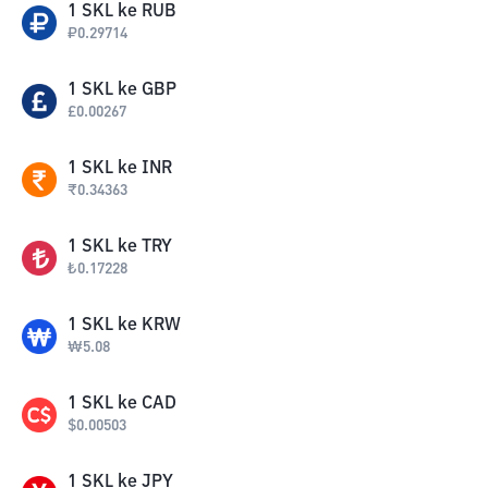
1
SKL
ke
RUB
₽
0.29714
1
SKL
ke
GBP
£
0.00267
1
SKL
ke
INR
₹
0.34363
1
SKL
ke
TRY
₺
0.17228
1
SKL
ke
KRW
₩
5.08
1
SKL
ke
CAD
$
0.00503
1
SKL
ke
JPY