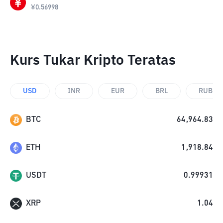
¥
0.56998
Kurs Tukar Kripto Teratas
USD
INR
EUR
BRL
RUB
BTC
64,964.83
ETH
1,918.84
USDT
0.99931
XRP
1.04