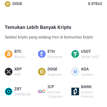
DOGE
0.07042
Temukan Lebih Banyak Kripto
Seleksi kripto yang sedang tren di komunitas kripto
BTC
ETH
USDT
Bitcoin
Ethereum
Tether USDT
XRP
DOGE
ADA
XRP
Dogecoin
Cardano
ICP
BANK
ZBT
Internet
Lorenzo
ZEROBASE
Computer
Protocol