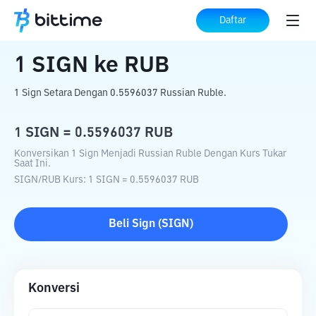
Beranda
Konverter Kripto
SIGN
ke
RUB
Daftar
1
SIGN
ke
RUB
1 Sign Setara Dengan 0.5596037 Russian Ruble.
1
SIGN
=
0.5596037
RUB
Konversikan 1 Sign Menjadi Russian Ruble Dengan Kurs Tukar
Saat Ini.
SIGN
/
RUB
Kurs
: 1
SIGN
=
0.5596037
RUB
Beli
Sign
(
SIGN
)
Konversi