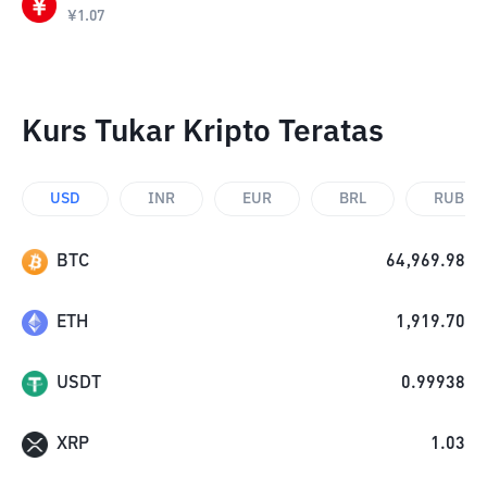
¥
1.07
Kurs Tukar Kripto Teratas
USD
INR
EUR
BRL
RUB
BTC
64,969.98
ETH
1,919.70
USDT
0.99938
XRP
1.03