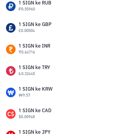
1
SIGN
ke
RUB
₽
0.55960
1
SIGN
ke
GBP
£
0.00504
1
SIGN
ke
INR
₹
0.64716
1
SIGN
ke
TRY
₺
0.32445
1
SIGN
ke
KRW
₩
9.57
1
SIGN
ke
CAD
$
0.00948
1
SIGN
ke
JPY