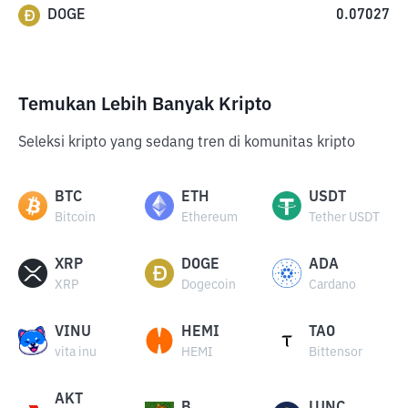
DOGE
0.07027
Temukan Lebih Banyak Kripto
Seleksi kripto yang sedang tren di komunitas kripto
BTC
ETH
USDT
Bitcoin
Ethereum
Tether USDT
XRP
DOGE
ADA
XRP
Dogecoin
Cardano
VINU
HEMI
TAO
vita inu
HEMI
Bittensor
AKT