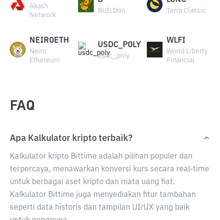
B
LUNC
Akash
BUILDon
Terra Classic
Network
NEIROETH
WLFI
USDC_POLY
Neiro
World Liberty
usdc_poly
Ethereum
Financial
FAQ
Apa Kalkulator kripto terbaik?
Kalkulator kripto Bittime adalah pilihan populer dan
terpercaya, menawarkan konversi kurs secara real-time
untuk berbagai aset kripto dan mata uang fiat.
Kalkulator Bittime juga menyediakan fitur tambahan
seperti data historis dan tampilan UI/UX yang baik