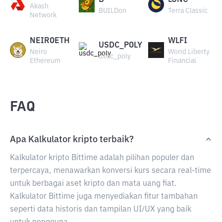
B
LUNC
Akash
BUILDon
Terra Classic
Network
NEIROETH
WLFI
USDC_POLY
Neiro
World Liberty
usdc_poly
Ethereum
Financial
FAQ
Apa Kalkulator kripto terbaik?
Kalkulator kripto Bittime adalah pilihan populer dan
terpercaya, menawarkan konversi kurs secara real-time
untuk berbagai aset kripto dan mata uang fiat.
Kalkulator Bittime juga menyediakan fitur tambahan
seperti data historis dan tampilan UI/UX yang baik