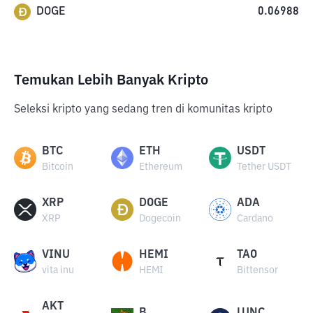
DOGE
0.06988
Temukan Lebih Banyak Kripto
Seleksi kripto yang sedang tren di komunitas kripto
BTC
ETH
USDT
Bitcoin
Ethereum
Tether USDT
XRP
DOGE
ADA
XRP
Dogecoin
Cardano
VINU
HEMI
TAO
vita inu
HEMI
Bittensor
AKT