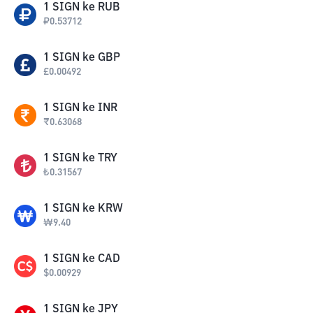
1
SIGN
ke
RUB
₽
0.53712
1
SIGN
ke
GBP
£
0.00492
1
SIGN
ke
INR
₹
0.63068
1
SIGN
ke
TRY
₺
0.31567
1
SIGN
ke
KRW
₩
9.40
1
SIGN
ke
CAD
$
0.00929
1
SIGN
ke
JPY