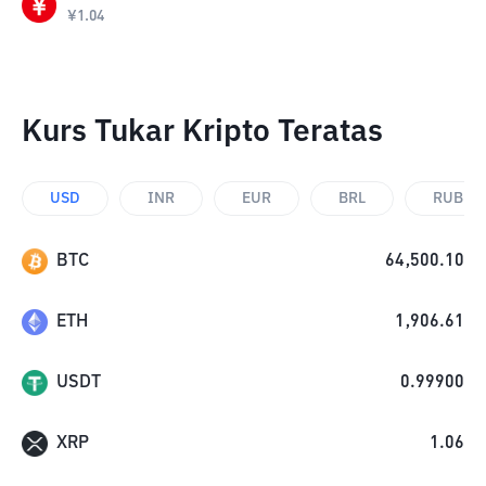
¥
1.04
Kurs Tukar Kripto Teratas
USD
INR
EUR
BRL
RUB
BTC
64,500.10
ETH
1,906.61
USDT
0.99900
XRP
1.06